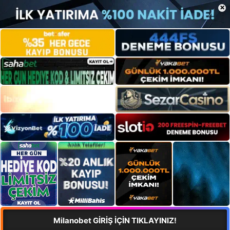
×
Milanobet GİRİŞ İÇİN TIKLAYINIZ!