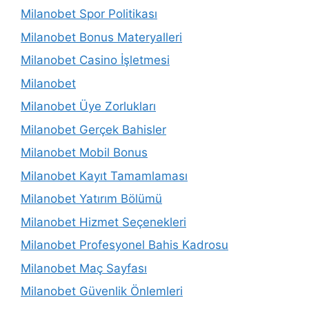
Milanobet Spor Politikası
Milanobet Bonus Materyalleri
Milanobet Casino İşletmesi
Milanobet
Milanobet Üye Zorlukları
Milanobet Gerçek Bahisler
Milanobet Mobil Bonus
Milanobet Kayıt Tamamlaması
Milanobet Yatırım Bölümü
Milanobet Hizmet Seçenekleri
Milanobet Profesyonel Bahis Kadrosu
Milanobet Maç Sayfası
Milanobet Güvenlik Önlemleri