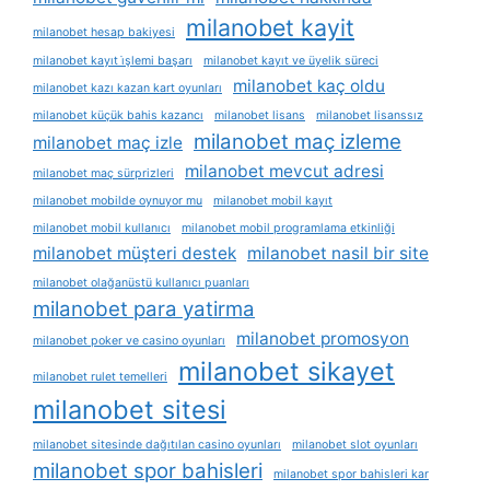
milanobet kayit
milanobet hesap bakiyesi
milanobet kayıt i̇şlemi başarı
milanobet kayıt ve üyelik süreci
milanobet kaç oldu
milanobet kazı kazan kart oyunları
milanobet küçük bahis kazancı
milanobet lisans
milanobet lisanssız
milanobet maç izleme
milanobet maç izle
milanobet mevcut adresi
milanobet maç sürprizleri
milanobet mobilde oynuyor mu
milanobet mobil kayıt
milanobet mobil kullanıcı
milanobet mobil programlama etkinliği
milanobet müşteri destek
milanobet nasil bir site
milanobet olağanüstü kullanıcı puanları
milanobet para yatirma
milanobet promosyon
milanobet poker ve casino oyunları
milanobet sikayet
milanobet rulet temelleri
milanobet sitesi
milanobet sitesinde dağıtılan casino oyunları
milanobet slot oyunları
milanobet spor bahisleri
milanobet spor bahisleri kar