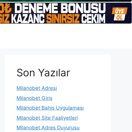
Son Yazılar
Milanobet Adresi
Milanobet Giriş
Milanobet Bahis Uygulaması
Milanobet Site Faaliyetleri
Milanobet Adres Duyurusu