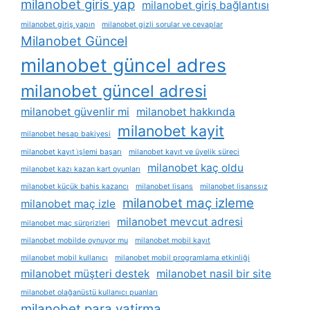
milanobet giris yap
milanobet giriş bağlantısı
milanobet giriş yapın
milanobet gizli sorular ve cevaplar
Milanobet Güncel
milanobet güncel adres
milanobet güncel adresi
milanobet güvenlir mi
milanobet hakkında
milanobet kayit
milanobet hesap bakiyesi
milanobet kayıt i̇şlemi başarı
milanobet kayıt ve üyelik süreci
milanobet kaç oldu
milanobet kazı kazan kart oyunları
milanobet küçük bahis kazancı
milanobet lisans
milanobet lisanssız
milanobet maç izleme
milanobet maç izle
milanobet mevcut adresi
milanobet maç sürprizleri
milanobet mobilde oynuyor mu
milanobet mobil kayıt
milanobet mobil kullanıcı
milanobet mobil programlama etkinliği
milanobet müşteri destek
milanobet nasil bir site
milanobet olağanüstü kullanıcı puanları
milanobet para yatirma