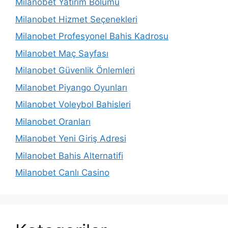
Milanobet Yatırım Bölümü
Milanobet Hizmet Seçenekleri
Milanobet Profesyonel Bahis Kadrosu
Milanobet Maç Sayfası
Milanobet Güvenlik Önlemleri
Milanobet Piyango Oyunları
Milanobet Voleybol Bahisleri
Milanobet Oranları
Milanobet Yeni Giriş Adresi
Milanobet Bahis Alternatifi
Milanobet Canlı Casino