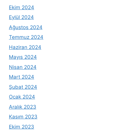
Ekim 2024
Eylül 2024
Ağustos 2024
Temmuz 2024
Haziran 2024
Mayıs 2024
Nisan 2024
Mart 2024
Şubat 2024
Ocak 2024
Aralık 2023
Kasım 2023
Ekim 2023