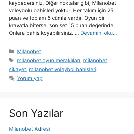
kaybedersiniz. Diğer noktalar gibi, Milanobet
voleybolu bahisleri yoktur. Her takım için 25
puan ve toplam 5 cümle vardır. Oyun bir
kravatla biterse, son set 15 puan değerinde.
Onlara bahis koyabilirsiniz. …
Devamını oku…
Kategoriler
Milanobet
Etiketler
milanobet oyun meraklıları
,
milanobet
sikayet
,
milanobet voleybol bahisleri
Yorum yap
Son Yazılar
Milanobet Adresi