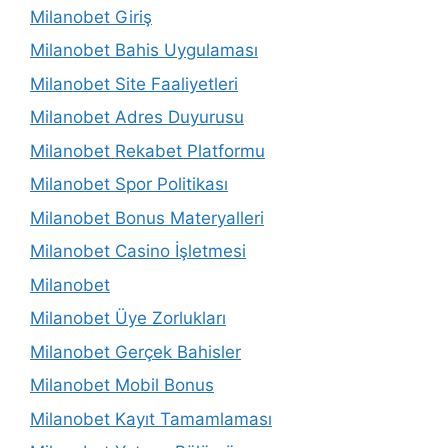
Milanobet Giriş
Milanobet Bahis Uygulaması
Milanobet Site Faaliyetleri
Milanobet Adres Duyurusu
Milanobet Rekabet Platformu
Milanobet Spor Politikası
Milanobet Bonus Materyalleri
Milanobet Casino İşletmesi
Milanobet
Milanobet Üye Zorlukları
Milanobet Gerçek Bahisler
Milanobet Mobil Bonus
Milanobet Kayıt Tamamlaması