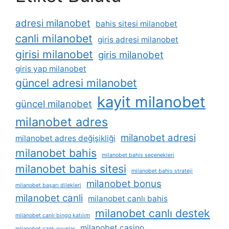
adresi milanobet
bahis sitesi milanobet
canli milanobet
giris adresi milanobet
girisi milanobet
giris milanobet
giris yap milanobet
güncel adresi milanobet
kayit milanobet
güncel milanobet
milanobet adres
milanobet adresi
milanobet adres değişikliği
milanobet bahis
milanobet bahis seçenekleri
milanobet bahis sitesi
milanobet bahis strateji
milanobet bonus
milanobet başarı dilekleri
milanobet canli
milanobet canlı bahis
milanobet canlı destek
milanobet canlı bingo katılım
milanobet casino
milanobet canlı oyunlar