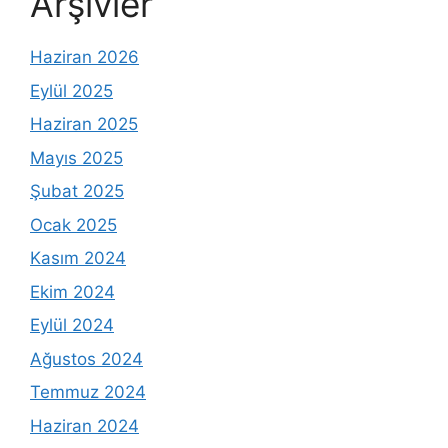
Arşivler
Haziran 2026
Eylül 2025
Haziran 2025
Mayıs 2025
Şubat 2025
Ocak 2025
Kasım 2024
Ekim 2024
Eylül 2024
Ağustos 2024
Temmuz 2024
Haziran 2024