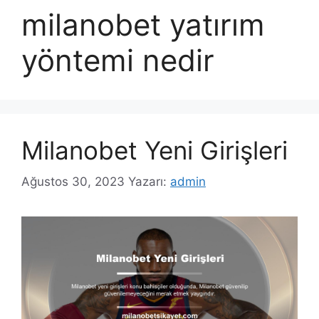
milanobet yatırım
yöntemi nedir
Milanobet Yeni Girişleri
Ağustos 30, 2023
Yazarı:
admin