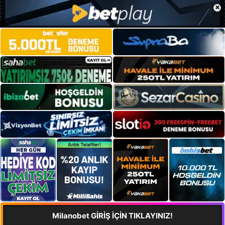
×
Milanobet GİRİŞ İÇİN TIKLAYINIZ!