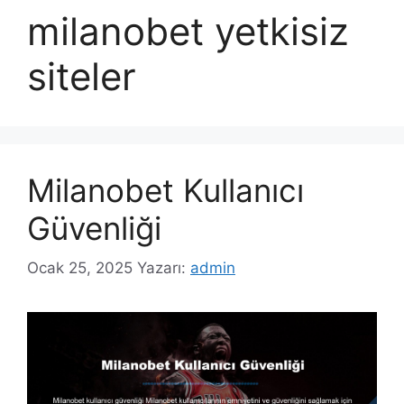
milanobet yetkisiz
siteler
Milanobet Kullanıcı
Güvenliği
Ocak 25, 2025
Yazarı:
admin