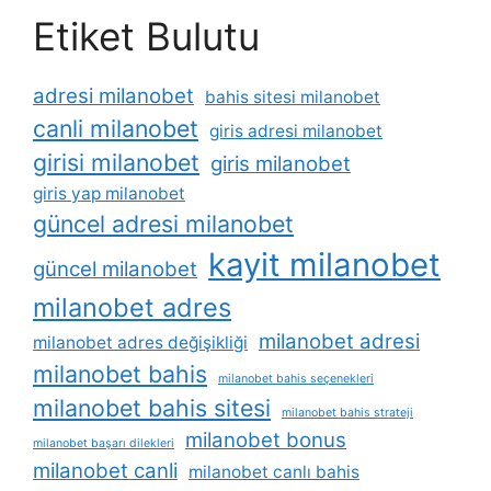
Etiket Bulutu
adresi milanobet
bahis sitesi milanobet
canli milanobet
giris adresi milanobet
girisi milanobet
giris milanobet
giris yap milanobet
güncel adresi milanobet
kayit milanobet
güncel milanobet
milanobet adres
milanobet adresi
milanobet adres değişikliği
milanobet bahis
milanobet bahis seçenekleri
milanobet bahis sitesi
milanobet bahis strateji
milanobet bonus
milanobet başarı dilekleri
milanobet canli
milanobet canlı bahis