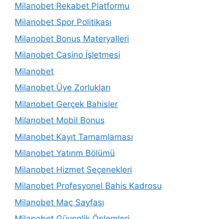
Milanobet Rekabet Platformu
Milanobet Spor Politikası
Milanobet Bonus Materyalleri
Milanobet Casino İşletmesi
Milanobet
Milanobet Üye Zorlukları
Milanobet Gerçek Bahisler
Milanobet Mobil Bonus
Milanobet Kayıt Tamamlaması
Milanobet Yatırım Bölümü
Milanobet Hizmet Seçenekleri
Milanobet Profesyonel Bahis Kadrosu
Milanobet Maç Sayfası
Milanobet Güvenlik Önlemleri