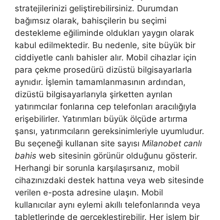
stratejilerinizi geliştirebilirsiniz. Durumdan
bağımsız olarak, bahisçilerin bu seçimi
destekleme eğiliminde oldukları yaygın olarak
kabul edilmektedir. Bu nedenle, site büyük bir
ciddiyetle canlı bahisler alır. Mobil cihazlar için
para çekme prosedürü dizüstü bilgisayarlarla
aynıdır. İşlemin tamamlanmasının ardından,
dizüstü bilgisayarlarıyla şirketten ayrılan
yatırımcılar fonlarına cep telefonları aracılığıyla
erişebilirler. Yatırımları büyük ölçüde artırma
şansı, yatırımcıların gereksinimleriyle uyumludur.
Bu seçeneği kullanan site sayısı
Milanobet canlı
bahis
web sitesinin görünür olduğunu gösterir.
Herhangi bir sorunla karşılaşırsanız, mobil
cihazınızdaki destek hattına veya web sitesinde
verilen e-posta adresine ulaşın. Mobil
kullanıcılar aynı eylemi akıllı telefonlarında veya
tabletlerinde de gerçekleştirebilir. Her işlem bir