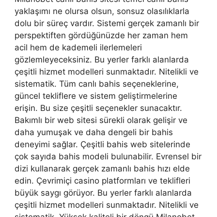
yaklaşımı ne olursa olsun, sonsuz olasılıklarla
dolu bir süreç vardır. Sistemi gerçek zamanlı bir
perspektiften gördüğünüzde her zaman hem
acil hem de kademeli ilerlemeleri
gözlemleyeceksiniz. Bu yerler farklı alanlarda
çeşitli hizmet modelleri sunmaktadır. Nitelikli ve
sistematik. Tüm canlı bahis seçeneklerine,
güncel tekliflere ve sistem geliştirmelerine
erişin. Bu size çeşitli seçenekler sunacaktır.
Bakımlı bir web sitesi sürekli olarak gelişir ve
daha yumuşak ve daha dengeli bir bahis
deneyimi sağlar. Çeşitli bahis web sitelerinde
çok sayıda bahis modeli bulunabilir. Evrensel bir
dizi kullanarak gerçek zamanlı bahis hızı elde
edin. Çevrimiçi casino platformları ve teklifleri
büyük saygı görüyor. Bu yerler farklı alanlarda
çeşitli hizmet modelleri sunmaktadır. Nitelikli ve