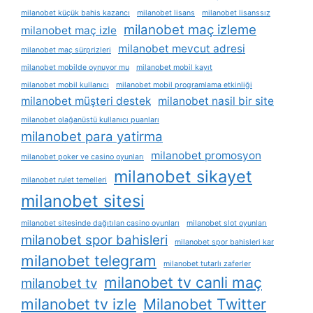
milanobet küçük bahis kazancı
milanobet lisans
milanobet lisanssız
milanobet maç izleme
milanobet maç izle
milanobet mevcut adresi
milanobet maç sürprizleri
milanobet mobilde oynuyor mu
milanobet mobil kayıt
milanobet mobil kullanıcı
milanobet mobil programlama etkinliği
milanobet müşteri destek
milanobet nasil bir site
milanobet olağanüstü kullanıcı puanları
milanobet para yatirma
milanobet promosyon
milanobet poker ve casino oyunları
milanobet sikayet
milanobet rulet temelleri
milanobet sitesi
milanobet sitesinde dağıtılan casino oyunları
milanobet slot oyunları
milanobet spor bahisleri
milanobet spor bahisleri kar
milanobet telegram
milanobet tutarlı zaferler
milanobet tv canli maç
milanobet tv
milanobet tv izle
Milanobet Twitter