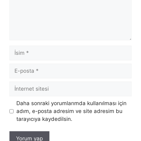
İsim
E-
posta
İnternet
sitesi
Daha sonraki yorumlarımda kullanılması için
adım, e-posta adresim ve site adresim bu
tarayıcıya kaydedilsin.