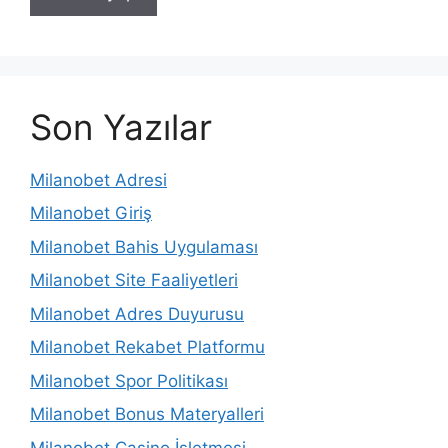
Son Yazılar
Milanobet Adresi
Milanobet Giriş
Milanobet Bahis Uygulaması
Milanobet Site Faaliyetleri
Milanobet Adres Duyurusu
Milanobet Rekabet Platformu
Milanobet Spor Politikası
Milanobet Bonus Materyalleri
Milanobet Casino İşletmesi