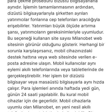
para çekme prosedürü dizüstü bilgisayarlarla
aynıdır. İşlemin tamamlanmasının ardından,
dizüstü bilgisayarlarıyla şirketten ayrılan
yatırımcılar fonlarına cep telefonları aracılığıyla
erişebilirler. Yatırımları büyük ölçüde artırma
şansı, yatırımcıların gereksinimleriyle uyumludur.
Bu seçeneği kullanan site sayısı Milanobet web
sitesinin görünür olduğunu gösterir. Herhangi bir
sorunla karşılaşırsanız, mobil cihazınızdaki
destek hattına veya web sitesinde verilen e-
posta adresine ulaşın. Mobil kullanıcılar aynı
eylemi akıllı telefonlarında veya tabletlerinde de
gerçekleştirebilir. Her işlem bir dizüstü
bilgisayar veya masaüstü bilgisayarla aynı hızda
çalışır. Para işlemleri anında haftada yedi gün,
günün 24 saati yapılabilir. Bu kural mobil
cihazlar için de geçerlidir. Mobil cihazlarla
uyumlu olan Milanobet, en yeni nesil akıllı