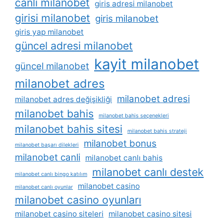
canli milanobet
giris adresi milanobet
girisi milanobet
giris milanobet
giris yap milanobet
güncel adresi milanobet
kayit milanobet
güncel milanobet
milanobet adres
milanobet adresi
milanobet adres değişikliği
milanobet bahis
milanobet bahis seçenekleri
milanobet bahis sitesi
milanobet bahis strateji
milanobet bonus
milanobet başarı dilekleri
milanobet canli
milanobet canlı bahis
milanobet canlı destek
milanobet canlı bingo katılım
milanobet casino
milanobet canlı oyunlar
milanobet casino oyunları
milanobet casino siteleri
milanobet casino sitesi