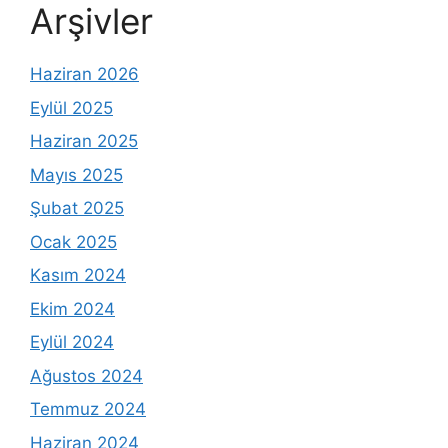
Arşivler
Haziran 2026
Eylül 2025
Haziran 2025
Mayıs 2025
Şubat 2025
Ocak 2025
Kasım 2024
Ekim 2024
Eylül 2024
Ağustos 2024
Temmuz 2024
Haziran 2024