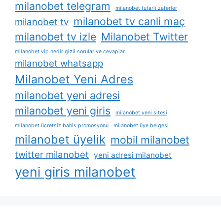
milanobet telegram
milanobet tutarlı zaferler
milanobet tv canli maç
milanobet tv
milanobet tv izle
Milanobet Twitter
milanobet vip nedir gizli sorular ve cevaplar
milanobet whatsapp
Milanobet Yeni Adres
milanobet yeni adresi
milanobet yeni giris
milanobet yeni sitesi
milanobet ücretsiz bahis promosyonu
milanobet üye belgesi
milanobet üyelik
mobil milanobet
twitter milanobet
yeni adresi milanobet
yeni giris milanobet