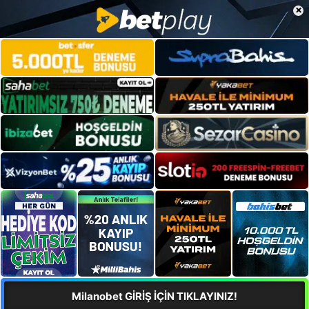
×
Milanobet GİRİŞ İÇİN TIKLAYINIZ!