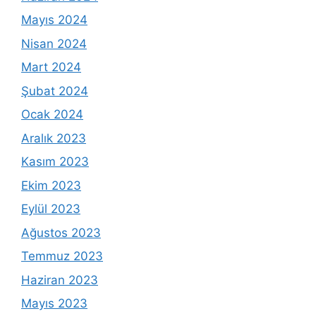
Mayıs 2024
Nisan 2024
Mart 2024
Şubat 2024
Ocak 2024
Aralık 2023
Kasım 2023
Ekim 2023
Eylül 2023
Ağustos 2023
Temmuz 2023
Haziran 2023
Mayıs 2023