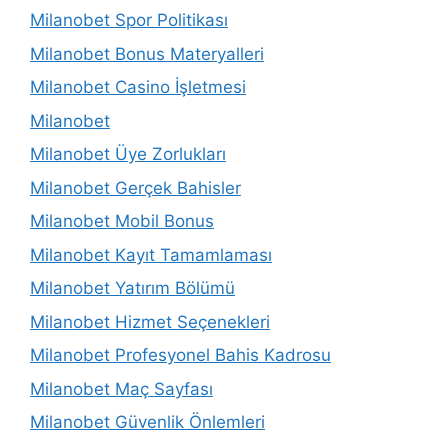
Milanobet Spor Politikası
Milanobet Bonus Materyalleri
Milanobet Casino İşletmesi
Milanobet
Milanobet Üye Zorlukları
Milanobet Gerçek Bahisler
Milanobet Mobil Bonus
Milanobet Kayıt Tamamlaması
Milanobet Yatırım Bölümü
Milanobet Hizmet Seçenekleri
Milanobet Profesyonel Bahis Kadrosu
Milanobet Maç Sayfası
Milanobet Güvenlik Önlemleri