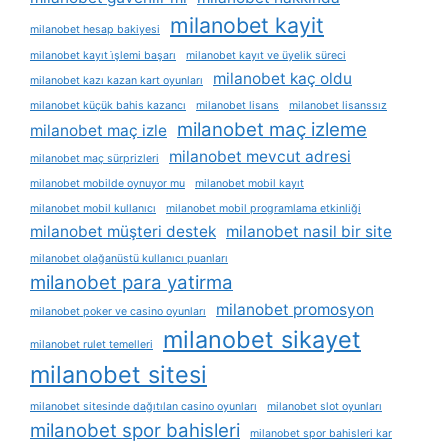
milanobet kayit
milanobet hesap bakiyesi
milanobet kayıt i̇şlemi başarı
milanobet kayıt ve üyelik süreci
milanobet kaç oldu
milanobet kazı kazan kart oyunları
milanobet küçük bahis kazancı
milanobet lisans
milanobet lisanssız
milanobet maç izleme
milanobet maç izle
milanobet mevcut adresi
milanobet maç sürprizleri
milanobet mobilde oynuyor mu
milanobet mobil kayıt
milanobet mobil kullanıcı
milanobet mobil programlama etkinliği
milanobet müşteri destek
milanobet nasil bir site
milanobet olağanüstü kullanıcı puanları
milanobet para yatirma
milanobet promosyon
milanobet poker ve casino oyunları
milanobet sikayet
milanobet rulet temelleri
milanobet sitesi
milanobet sitesinde dağıtılan casino oyunları
milanobet slot oyunları
milanobet spor bahisleri
milanobet spor bahisleri kar