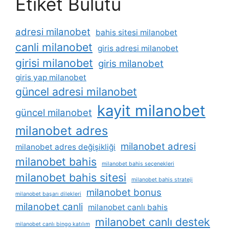
Etiket Bulutu
adresi milanobet
bahis sitesi milanobet
canli milanobet
giris adresi milanobet
girisi milanobet
giris milanobet
giris yap milanobet
güncel adresi milanobet
kayit milanobet
güncel milanobet
milanobet adres
milanobet adresi
milanobet adres değişikliği
milanobet bahis
milanobet bahis seçenekleri
milanobet bahis sitesi
milanobet bahis strateji
milanobet bonus
milanobet başarı dilekleri
milanobet canli
milanobet canlı bahis
milanobet canlı destek
milanobet canlı bingo katılım