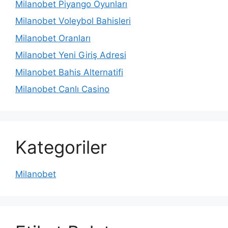
Milanobet Piyango Oyunları
Milanobet Voleybol Bahisleri
Milanobet Oranları
Milanobet Yeni Giriş Adresi
Milanobet Bahis Alternatifi
Milanobet Canlı Casino
Kategoriler
Milanobet