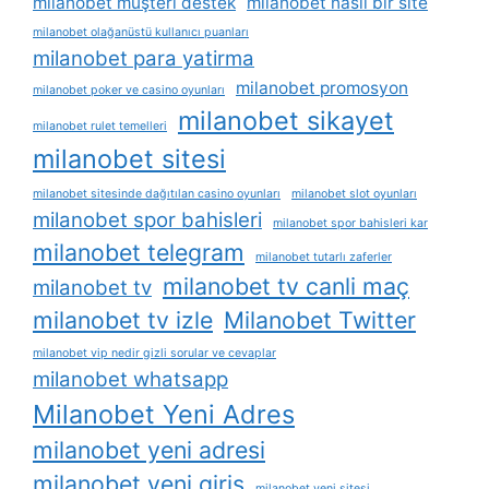
milanobet müşteri destek
milanobet nasil bir site
milanobet olağanüstü kullanıcı puanları
milanobet para yatirma
milanobet promosyon
milanobet poker ve casino oyunları
milanobet sikayet
milanobet rulet temelleri
milanobet sitesi
milanobet sitesinde dağıtılan casino oyunları
milanobet slot oyunları
milanobet spor bahisleri
milanobet spor bahisleri kar
milanobet telegram
milanobet tutarlı zaferler
milanobet tv canli maç
milanobet tv
milanobet tv izle
Milanobet Twitter
milanobet vip nedir gizli sorular ve cevaplar
milanobet whatsapp
Milanobet Yeni Adres
milanobet yeni adresi
milanobet yeni giris
milanobet yeni sitesi