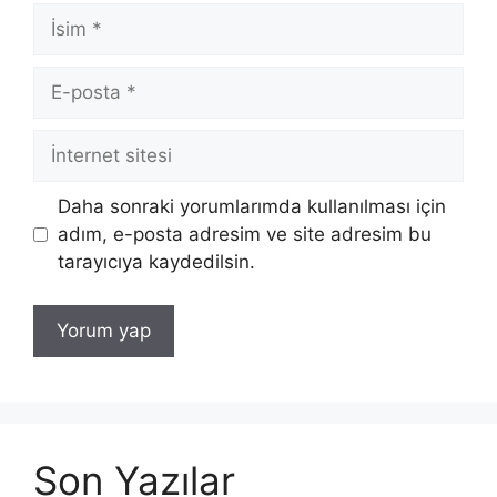
İsim
E-
posta
İnternet
sitesi
Daha sonraki yorumlarımda kullanılması için
adım, e-posta adresim ve site adresim bu
tarayıcıya kaydedilsin.
Son Yazılar