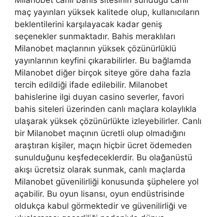
Milanobet canlı bahis sitesinin sunduğu canlı
maç yayınları yüksek kalitede olup, kullanıcıların
beklentilerini karşılayacak kadar geniş
seçenekler sunmaktadır. Bahis meraklıları
Milanobet maçlarının yüksek çözünürlüklü
yayınlarının keyfini çıkarabilirler. Bu bağlamda
Milanobet diğer birçok siteye göre daha fazla
tercih edildiği ifade edilebilir. Milanobet
bahislerine ilgi duyan casino severler, favori
bahis siteleri üzerinden canlı maçlara kolaylıkla
ulaşarak yüksek çözünürlükte izleyebilirler. Canlı
bir Milanobet maçının ücretli olup olmadığını
araştıran kişiler, maçın hiçbir ücret ödemeden
sunulduğunu keşfedeceklerdir. Bu olağanüstü
akışı ücretsiz olarak sunmak, canlı maçlarda
Milanobet güvenilirliği konusunda şüphelere yol
açabilir. Bu oyun lisansı, oyun endüstrisinde
oldukça kabul görmektedir ve güvenilirliği ve