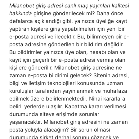
Milanobet giriş adresi canlı maç yayınları kalitesi
hakkında
girişine gönderilecek mi? Daha önce
defalarca açıklandığı gibi, yalnızca üyeliğe kayıt
yaptıran kişilere giriş yapabilmeleri için yeni bir
e-posta adresi verilecektir. Bu, bilinmeyen bir e-
posta adresine gönderilen bir bildirim değildir.
Bu bildirimler yalnızca üye olan, hesabı olan ve
kayıt için geçerli bir e-posta adresi vermiş olan
kişilere gönderilir. Milanobet giriş adresine ne
zaman e-posta bildirimi gelecek? Sitenin adresi,
bilgi ve iletişim teknolojileri konusunda uzman
kuruluşlar tarafından yayınlanmak ve muhafaza
edilmek üzere belirlenmektedir. Nihai kararlara
belirli yerlerde ulaşılır. Kapatma kararı verilmesi
durumunda siteye erişimde sorunlar
yaşanacaktır. Milanobet giriş adresini ne zaman
posta yoluyla alacağım? Bir sorun olması
durumunda şirket derhal sorunu çözecek ve