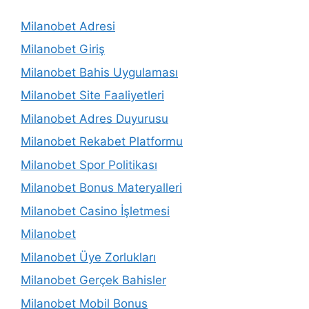
Milanobet Adresi
Milanobet Giriş
Milanobet Bahis Uygulaması
Milanobet Site Faaliyetleri
Milanobet Adres Duyurusu
Milanobet Rekabet Platformu
Milanobet Spor Politikası
Milanobet Bonus Materyalleri
Milanobet Casino İşletmesi
Milanobet
Milanobet Üye Zorlukları
Milanobet Gerçek Bahisler
Milanobet Mobil Bonus