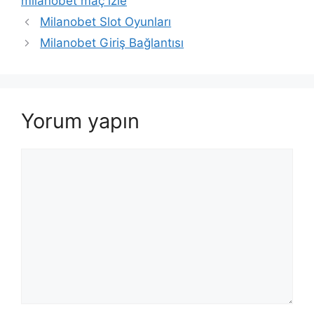
milanobet maç izle
Milanobet Slot Oyunları
Milanobet Giriş Bağlantısı
Yorum yapın
Yorum