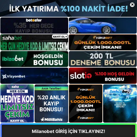
×
Milanobet GİRİŞ İÇİN TIKLAYINIZ!