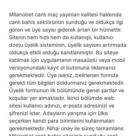
Milanobet canlı maç yayınları kalitesi hakkında
canlı bahis sektörünün sunduğu ve oldukça ilgi
gören ve üye sayısı giderek artan bir hizmettir.
Sitenin hem hızlı hem de kullanışlı, kullanıcı
dostu üyelik sisteminin, üyelik sayısını artırmada
oldukça etkili olduğu kanıtlanmıştır. Bu siteye
katılmak için uygulamanın masaüstü veya mobil
versiyonundaki kayıt ol butonuna tıklamanız
gerekmektedir. Üye iseniz, belirlenen formda
gerekli tüm bilgileri doldurmanız gerekmektedir.
Üyelik formunun ilk bölümünde genel şartlar ve
koşullar yer almaktadır. İkinci bölümde web
sitesi kullanıcı adınızı, e-posta adresinizi ve
şifrenizi ister. Adayların yarışma için ülke
seçerken kendi para birimlerini kullanmaları
gerekmektedir. Nihai onay ile süreç tamamlanır.