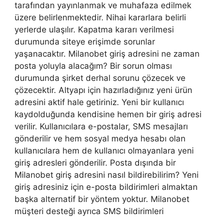
tarafından yayınlanmak ve muhafaza edilmek
üzere belirlenmektedir. Nihai kararlara belirli
yerlerde ulaşılır. Kapatma kararı verilmesi
durumunda siteye erişimde sorunlar
yaşanacaktır. Milanobet giriş adresini ne zaman
posta yoluyla alacağım? Bir sorun olması
durumunda şirket derhal sorunu çözecek ve
çözecektir. Altyapı için hazırladığınız yeni ürün
adresini aktif hale getiriniz. Yeni bir kullanıcı
kaydolduğunda kendisine hemen bir giriş adresi
verilir. Kullanıcılara e-postalar, SMS mesajları
gönderilir ve hem sosyal medya hesabı olan
kullanıcılara hem de kullanıcı olmayanlara yeni
giriş adresleri gönderilir. Posta dışında bir
Milanobet giriş adresini nasıl bildirebilirim? Yeni
giriş adresiniz için e-posta bildirimleri almaktan
başka alternatif bir yöntem yoktur. Milanobet
müşteri desteği ayrıca SMS bildirimleri