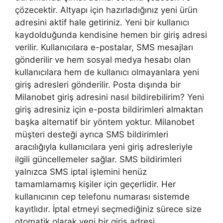
çözecektir. Altyapı için hazırladığınız yeni ürün
adresini aktif hale getiriniz. Yeni bir kullanıcı
kaydolduğunda kendisine hemen bir giriş adresi
verilir. Kullanıcılara e-postalar, SMS mesajları
gönderilir ve hem sosyal medya hesabı olan
kullanıcılara hem de kullanıcı olmayanlara yeni
giriş adresleri gönderilir. Posta dışında bir
Milanobet giriş adresini nasıl bildirebilirim? Yeni
giriş adresiniz için e-posta bildirimleri almaktan
başka alternatif bir yöntem yoktur. Milanobet
müşteri desteği ayrıca SMS bildirimleri
aracılığıyla kullanıcılara yeni giriş adresleriyle
ilgili güncellemeler sağlar. SMS bildirimleri
yalnızca SMS iptal işlemini henüz
tamamlamamış kişiler için geçerlidir. Her
kullanıcının cep telefonu numarası sistemde
kayıtlıdır. İptal etmeyi seçmediğiniz sürece size
otomatik olarak yeni bir giriş adresi