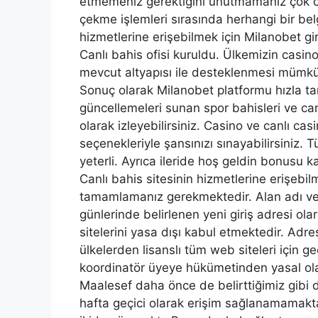
etmemeniz gerektiğini unutmamanız çok öne
çekme işlemleri sırasında herhangi bir bel
hizmetlerine erişebilmek için Milanobet 
Canlı bahis ofisi kuruldu. Ülkemizin casino
mevcut altyapısı ile desteklenmesi mümkün
Sonuç olarak Milanobet platformu hızla ta
güncellemeleri sunan spor bahisleri ve canl
olarak izleyebilirsiniz. Casino ve canlı cas
seçenekleriyle şansınızı sınayabilirsiniz.
yeterli. Ayrıca ileride hoş geldin bonusu
Canlı bahis sitesinin hizmetlerine erişebi
tamamlamanız gerekmektedir. Alan adı veril
günlerinde belirlenen yeni giriş adresi o
sitelerini yasa dışı kabul etmektedir. Adr
ülkelerden lisanslı tüm web siteleri için ge
koordinatör üyeye hükümetinden yasal olara
Maalesef daha önce de belirttiğimiz gibi 
hafta geçici olarak erişim sağlanamamaktad