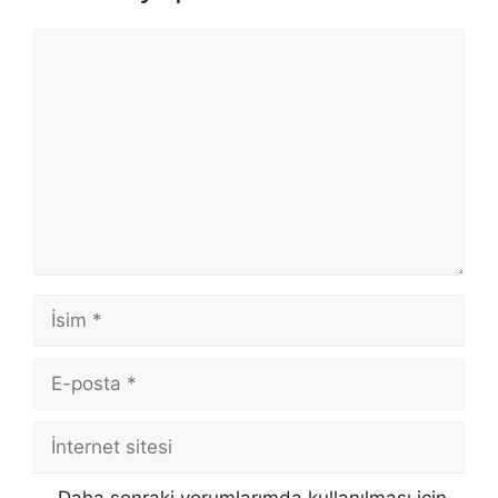
Yorum
İsim
E-
posta
İnternet
sitesi