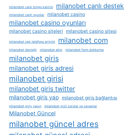
milanobet canlı destek
milanobet canlı bingo katılım
milanobet casino
milanobet canlı oyunlar
milanobet casino oyunları
milanobet casino siteleri
milanobet casino sitesi
milanobet com
milanobet cep telefonu erişimi
milanobet desteği
milanobet ekip
milanobet form doldurma
milanobet giris
milanobet giris adresi
milanobet girisi
milanobet giris twitter
milanobet giris yap
milanobet giriş bağlantısı
milanobet giriş yapın
milanobet gizli sorular ve cevaplar
Milanobet Güncel
milanobet güncel adres