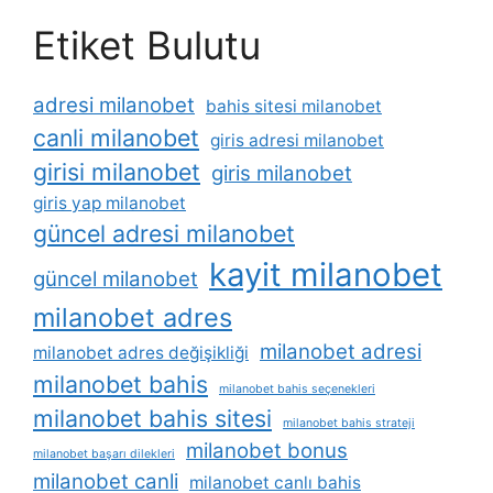
Etiket Bulutu
adresi milanobet
bahis sitesi milanobet
canli milanobet
giris adresi milanobet
girisi milanobet
giris milanobet
giris yap milanobet
güncel adresi milanobet
kayit milanobet
güncel milanobet
milanobet adres
milanobet adresi
milanobet adres değişikliği
milanobet bahis
milanobet bahis seçenekleri
milanobet bahis sitesi
milanobet bahis strateji
milanobet bonus
milanobet başarı dilekleri
milanobet canli
milanobet canlı bahis