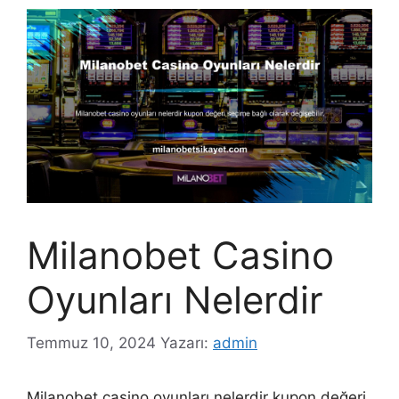
Milanobet Casino
Oyunları Nelerdir
Temmuz 10, 2024
Yazarı:
admin
Milanobet casino oyunları nelerdir kupon değeri