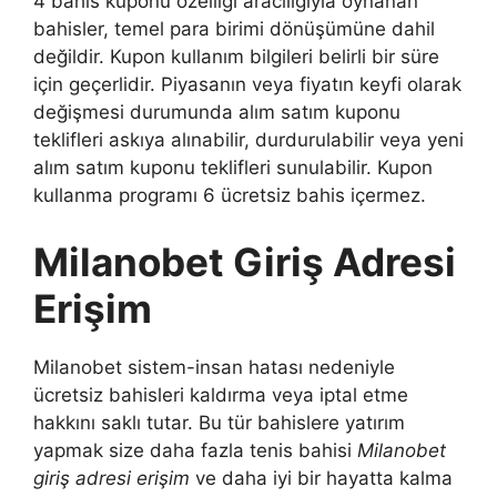
4 bahis kuponu özelliği aracılığıyla oynanan
bahisler, temel para birimi dönüşümüne dahil
değildir. Kupon kullanım bilgileri belirli bir süre
için geçerlidir. Piyasanın veya fiyatın keyfi olarak
değişmesi durumunda alım satım kuponu
teklifleri askıya alınabilir, durdurulabilir veya yeni
alım satım kuponu teklifleri sunulabilir. Kupon
kullanma programı 6 ücretsiz bahis içermez.
Milanobet Giriş Adresi
Erişim
Milanobet sistem-insan hatası nedeniyle
ücretsiz bahisleri kaldırma veya iptal etme
hakkını saklı tutar. Bu tür bahislere yatırım
yapmak size daha fazla tenis bahisi
Milanobet
giriş adresi erişim
ve daha iyi bir hayatta kalma