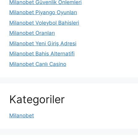
Milanobet Güvenlik Önlemleri
Milanobet Piyango Oyunları
Milanobet Voleybol Bahisleri
Milanobet Oranları
Milanobet Yeni Giriş Adresi
Milanobet Bahis Alternatifi
Milanobet Canlı Casino
Kategoriler
Milanobet