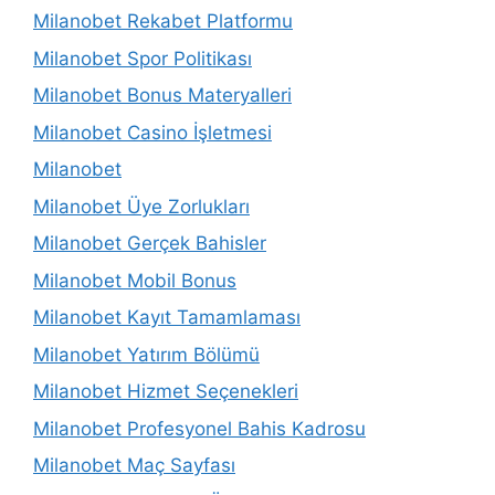
Milanobet Rekabet Platformu
Milanobet Spor Politikası
Milanobet Bonus Materyalleri
Milanobet Casino İşletmesi
Milanobet
Milanobet Üye Zorlukları
Milanobet Gerçek Bahisler
Milanobet Mobil Bonus
Milanobet Kayıt Tamamlaması
Milanobet Yatırım Bölümü
Milanobet Hizmet Seçenekleri
Milanobet Profesyonel Bahis Kadrosu
Milanobet Maç Sayfası