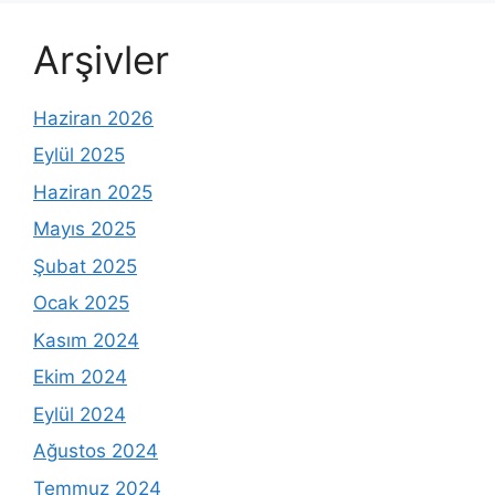
Arşivler
Haziran 2026
Eylül 2025
Haziran 2025
Mayıs 2025
Şubat 2025
Ocak 2025
Kasım 2024
Ekim 2024
Eylül 2024
Ağustos 2024
Temmuz 2024