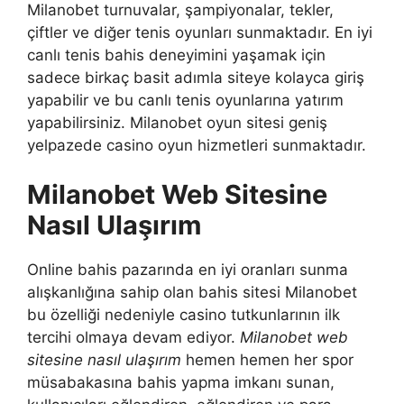
Milanobet turnuvalar, şampiyonalar, tekler,
çiftler ve diğer tenis oyunları sunmaktadır. En iyi
canlı tenis bahis deneyimini yaşamak için
sadece birkaç basit adımla siteye kolayca giriş
yapabilir ve bu canlı tenis oyunlarına yatırım
yapabilirsiniz. Milanobet oyun sitesi geniş
yelpazede casino oyun hizmetleri sunmaktadır.
Milanobet Web Sitesine
Nasıl Ulaşırım
Online bahis pazarında en iyi oranları sunma
alışkanlığına sahip olan bahis sitesi Milanobet
bu özelliği nedeniyle casino tutkunlarının ilk
tercihi olmaya devam ediyor.
Milanobet web
sitesine nasıl ulaşırım
hemen hemen her spor
müsabakasına bahis yapma imkanı sunan,