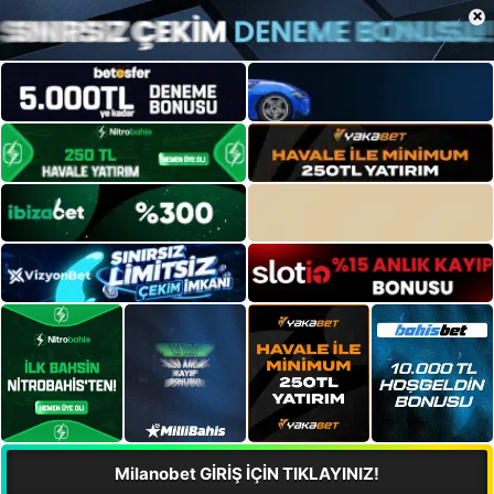
×
Milanobet GİRİŞ İÇİN TIKLAYINIZ!