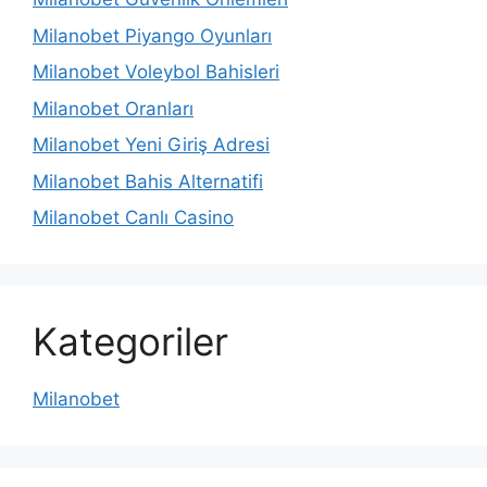
Milanobet Piyango Oyunları
Milanobet Voleybol Bahisleri
Milanobet Oranları
Milanobet Yeni Giriş Adresi
Milanobet Bahis Alternatifi
Milanobet Canlı Casino
Kategoriler
Milanobet