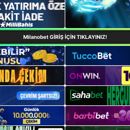
Milanobet GİRİŞ İÇİN TIKLAYINIZ!