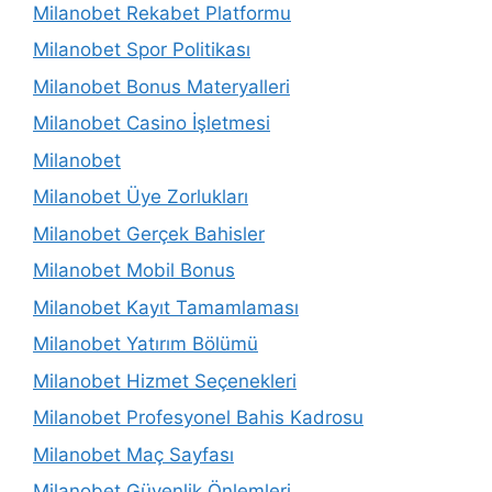
Milanobet Rekabet Platformu
Milanobet Spor Politikası
Milanobet Bonus Materyalleri
Milanobet Casino İşletmesi
Milanobet
Milanobet Üye Zorlukları
Milanobet Gerçek Bahisler
Milanobet Mobil Bonus
Milanobet Kayıt Tamamlaması
Milanobet Yatırım Bölümü
Milanobet Hizmet Seçenekleri
Milanobet Profesyonel Bahis Kadrosu
Milanobet Maç Sayfası
Milanobet Güvenlik Önlemleri