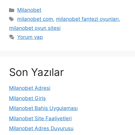
Kategoriler
Milanobet
Etiketler
milanobet com
,
milanobet fantezi oyunları
,
milanobet oyun sitesi
Yorum yap
Son Yazılar
Milanobet Adresi
Milanobet Giriş
Milanobet Bahis Uygulaması
Milanobet Site Faaliyetleri
Milanobet Adres Duyurusu