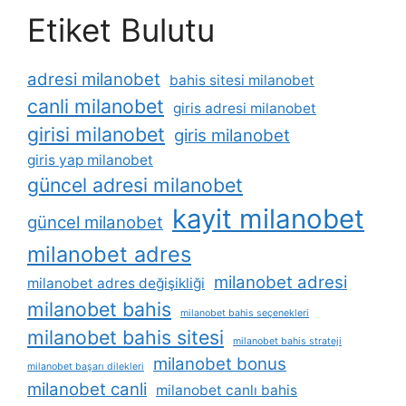
Etiket Bulutu
adresi milanobet
bahis sitesi milanobet
canli milanobet
giris adresi milanobet
girisi milanobet
giris milanobet
giris yap milanobet
güncel adresi milanobet
kayit milanobet
güncel milanobet
milanobet adres
milanobet adresi
milanobet adres değişikliği
milanobet bahis
milanobet bahis seçenekleri
milanobet bahis sitesi
milanobet bahis strateji
milanobet bonus
milanobet başarı dilekleri
milanobet canli
milanobet canlı bahis