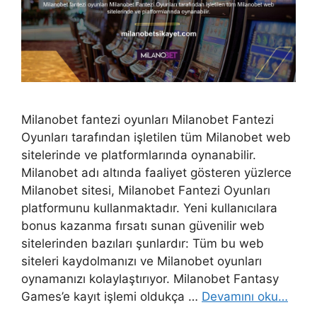
Milanobet fantezi oyunları Milanobet Fantezi
Oyunları tarafından işletilen tüm Milanobet web
sitelerinde ve platformlarında oynanabilir.
Milanobet adı altında faaliyet gösteren yüzlerce
Milanobet sitesi, Milanobet Fantezi Oyunları
platformunu kullanmaktadır. Yeni kullanıcılara
bonus kazanma fırsatı sunan güvenilir web
sitelerinden bazıları şunlardır: Tüm bu web
siteleri kaydolmanızı ve Milanobet oyunları
oynamanızı kolaylaştırıyor. Milanobet Fantasy
Games’e kayıt işlemi oldukça …
Devamını oku…