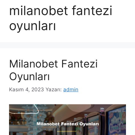
milanobet fantezi
oyunları
Milanobet Fantezi
Oyunları
Kasım 4, 2023
Yazarı:
admin