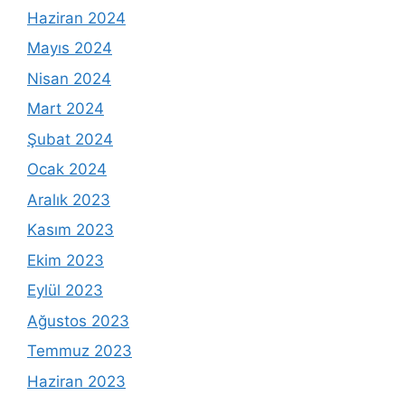
Haziran 2024
Mayıs 2024
Nisan 2024
Mart 2024
Şubat 2024
Ocak 2024
Aralık 2023
Kasım 2023
Ekim 2023
Eylül 2023
Ağustos 2023
Temmuz 2023
Haziran 2023