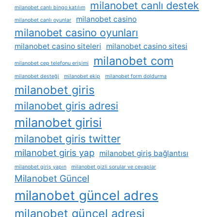
milanobet canlı destek
milanobet canlı bingo katılım
milanobet casino
milanobet canlı oyunlar
milanobet casino oyunları
milanobet casino siteleri
milanobet casino sitesi
milanobet com
milanobet cep telefonu erişimi
milanobet desteği
milanobet ekip
milanobet form doldurma
milanobet giris
milanobet giris adresi
milanobet girisi
milanobet giris twitter
milanobet giris yap
milanobet giriş bağlantısı
milanobet giriş yapın
milanobet gizli sorular ve cevaplar
Milanobet Güncel
milanobet güncel adres
milanobet güncel adresi