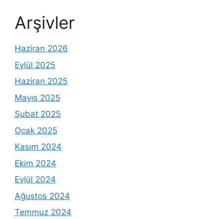
Arşivler
Haziran 2026
Eylül 2025
Haziran 2025
Mayıs 2025
Şubat 2025
Ocak 2025
Kasım 2024
Ekim 2024
Eylül 2024
Ağustos 2024
Temmuz 2024