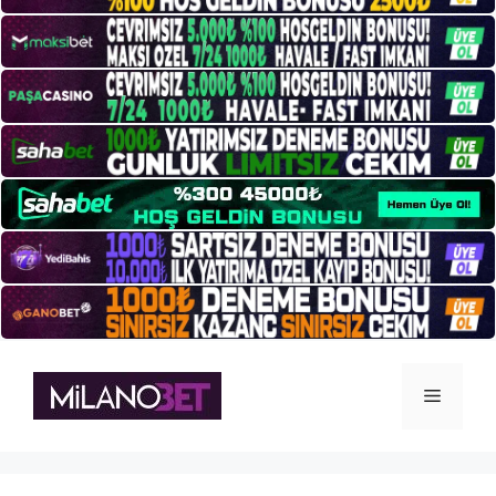
İçeriğe
atla
Menü