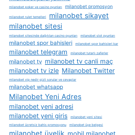
milanobet promosyon
milanobet poker ve casino oyunları
milanobet sikayet
milanobet rulet temelleri
milanobet sitesi
milanobet sitesinde dağıtılan casino oyunları
milanobet slot oyunları
milanobet spor bahisleri
milanobet spor bahisleri kar
milanobet telegram
milanobet tutarlı zaferler
milanobet tv canli maç
milanobet tv
milanobet tv izle
Milanobet Twitter
milanobet vip nedir gizli sorular ve cevaplar
milanobet whatsapp
Milanobet Yeni Adres
milanobet yeni adresi
milanobet yeni giris
milanobet yeni sitesi
milanobet ücretsiz bahis promosyonu
milanobet üye belgesi
milanobet üyelik
mobil milanobet