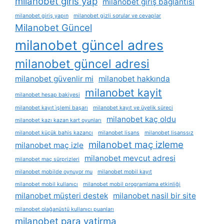
milanobet giris yap
milanobet giriş bağlantısı
milanobet giriş yapın
milanobet gizli sorular ve cevaplar
Milanobet Güncel
milanobet güncel adres
milanobet güncel adresi
milanobet güvenlir mi
milanobet hakkında
milanobet kayit
milanobet hesap bakiyesi
milanobet kayıt i̇şlemi başarı
milanobet kayıt ve üyelik süreci
milanobet kaç oldu
milanobet kazı kazan kart oyunları
milanobet küçük bahis kazancı
milanobet lisans
milanobet lisanssız
milanobet maç izleme
milanobet maç izle
milanobet mevcut adresi
milanobet maç sürprizleri
milanobet mobilde oynuyor mu
milanobet mobil kayıt
milanobet mobil kullanıcı
milanobet mobil programlama etkinliği
milanobet müşteri destek
milanobet nasil bir site
milanobet olağanüstü kullanıcı puanları
milanobet para yatirma