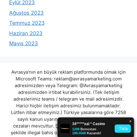
Eylül 2023
Ağustos 2023
Temmuz 2023
Haziran 2023
Mayıs 2023
Avrasya'nın en büyük reklam platformunda olmak için
Microsoft Teams:
reklam@avrasyamarketing.com
adresimizden veya Telegram: @Avrasyamarketing
adresimizden irtibat kurabilirsiniz. (Tek iletişim
adreslerimiz teams / telegram ve mail adresimizdir.
Harici hiçbir iletişim adresimiz bulunmamaktadır.
Lütfen itibar etmeyiniz.) Türkiye yasalarına göre 7258
sayılı kanun uyarınca yasa dışı bahis oynamanın
cezaları mevcuttur. Şu an bulunduğunuz site hiç bir
şekilde illegal bahis oyunları oynatmıyor ve oynamaya