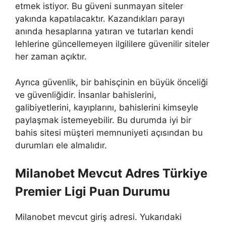
etmek istiyor. Bu güveni sunmayan siteler
yakında kapatılacaktır. Kazandıkları parayı
anında hesaplarına yatıran ve tutarları kendi
lehlerine güncellemeyen ilgililere güvenilir siteler
her zaman açıktır.
Ayrıca güvenlik, bir bahisçinin en büyük önceliği
ve güvenliğidir. İnsanlar bahislerini,
galibiyetlerini, kayıplarını, bahislerini kimseyle
paylaşmak istemeyebilir. Bu durumda iyi bir
bahis sitesi müşteri memnuniyeti açısından bu
durumları ele almalıdır.
Milanobet Mevcut Adres Türkiye
Premier Ligi Puan Durumu
Milanobet mevcut giriş adresi. Yukarıdaki