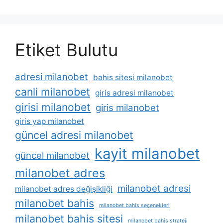
Etiket Bulutu
adresi milanobet
bahis sitesi milanobet
canli milanobet
giris adresi milanobet
girisi milanobet
giris milanobet
giris yap milanobet
güncel adresi milanobet
kayit milanobet
güncel milanobet
milanobet adres
milanobet adresi
milanobet adres değişikliği
milanobet bahis
milanobet bahis seçenekleri
milanobet bahis sitesi
milanobet bahis strateji