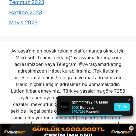
Temmuz 2023
Haziran 2023
Mayıs 2023
Avrasya'nın en büyük reklam platformunda olmak için
Microsoft Teams:
reklam@avrasyamarketing.com
adresimizden veya Telegram: @Avrasyamarketing
adresimizden irtibat kurabilirsiniz. (Tek iletişim
adreslerimiz teams / telegram ve mail adresimizdir.
Harici hiçbir iletişim adresimiz bulunmamaktadır.
Lütfen itibar etmeyiniz.) Türkiye yasalarına göre 7258
sayılı kanun uyarınca yasa dışı bahis oynamanın
cezaları mevcuttur. Şu an bulunduğunuz site hiç bir
şekilde illegal bahis oyunları oynatmıyor ve oynamaya
aracı olmuyordur.
ganyanbet
|
zagabet
|
bftharena
|
reslot
|
galabetfreebet
|
armonibet
|
enparabet
|
×
hipercasinogirisyap
"