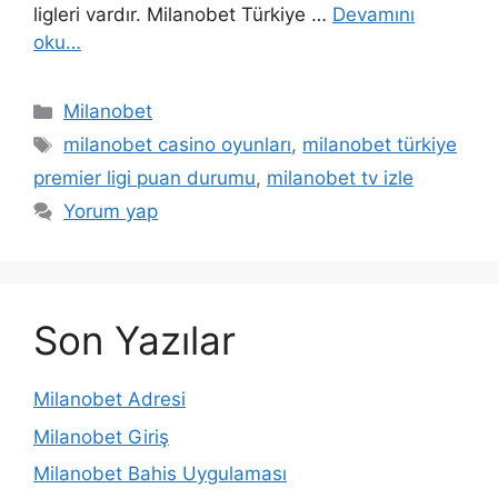
ligleri vardır. Milanobet Türkiye …
Devamını
oku…
Kategoriler
Milanobet
Etiketler
milanobet casino oyunları
,
milanobet türkiye
premier ligi puan durumu
,
milanobet tv izle
Yorum yap
Son Yazılar
Milanobet Adresi
Milanobet Giriş
Milanobet Bahis Uygulaması