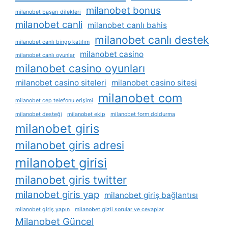
milanobet bonus
milanobet başarı dilekleri
milanobet canli
milanobet canlı bahis
milanobet canlı destek
milanobet canlı bingo katılım
milanobet casino
milanobet canlı oyunlar
milanobet casino oyunları
milanobet casino siteleri
milanobet casino sitesi
milanobet com
milanobet cep telefonu erişimi
milanobet desteği
milanobet ekip
milanobet form doldurma
milanobet giris
milanobet giris adresi
milanobet girisi
milanobet giris twitter
milanobet giris yap
milanobet giriş bağlantısı
milanobet giriş yapın
milanobet gizli sorular ve cevaplar
Milanobet Güncel