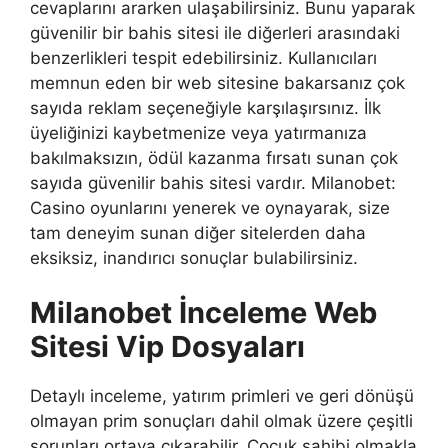
cevaplarını ararken ulaşabilirsiniz. Bunu yaparak
güvenilir bir bahis sitesi ile diğerleri arasındaki
benzerlikleri tespit edebilirsiniz. Kullanıcıları
memnun eden bir web sitesine bakarsanız çok
sayıda reklam seçeneğiyle karşılaşırsınız. İlk
üyeliğinizi kaybetmenize veya yatırmanıza
bakılmaksızın, ödül kazanma fırsatı sunan çok
sayıda güvenilir bahis sitesi vardır. Milanobet:
Casino oyunlarını yenerek ve oynayarak, size
tam deneyim sunan diğer sitelerden daha
eksiksiz, inandırıcı sonuçlar bulabilirsiniz.
Milanobet İnceleme Web
Sitesi Vip Dosyaları
Detaylı inceleme, yatırım primleri ve geri dönüşü
olmayan prim sonuçları dahil olmak üzere çeşitli
sorunları ortaya çıkarabilir. Çocuk sahibi olmakla