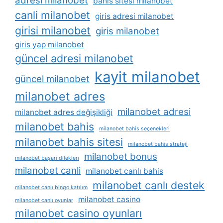
adresi milanobet
bahis sitesi milanobet
canli milanobet
giris adresi milanobet
girisi milanobet
giris milanobet
giris yap milanobet
güncel adresi milanobet
kayit milanobet
güncel milanobet
milanobet adres
milanobet adresi
milanobet adres değişikliği
milanobet bahis
milanobet bahis seçenekleri
milanobet bahis sitesi
milanobet bahis strateji
milanobet bonus
milanobet başarı dilekleri
milanobet canli
milanobet canlı bahis
milanobet canlı destek
milanobet canlı bingo katılım
milanobet casino
milanobet canlı oyunlar
milanobet casino oyunları