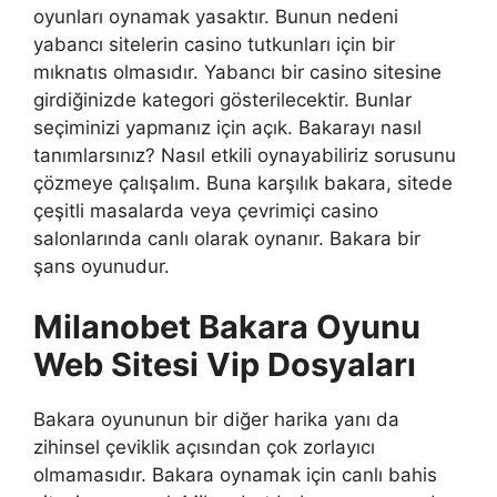
oyunları oynamak yasaktır. Bunun nedeni
yabancı sitelerin casino tutkunları için bir
mıknatıs olmasıdır. Yabancı bir casino sitesine
girdiğinizde kategori gösterilecektir. Bunlar
seçiminizi yapmanız için açık. Bakarayı nasıl
tanımlarsınız? Nasıl etkili oynayabiliriz sorusunu
çözmeye çalışalım. Buna karşılık bakara, sitede
çeşitli masalarda veya çevrimiçi casino
salonlarında canlı olarak oynanır. Bakara bir
şans oyunudur.
Milanobet Bakara Oyunu
Web Sitesi Vip Dosyaları
Bakara oyununun bir diğer harika yanı da
zihinsel çeviklik açısından çok zorlayıcı
olmamasıdır. Bakara oynamak için canlı bahis