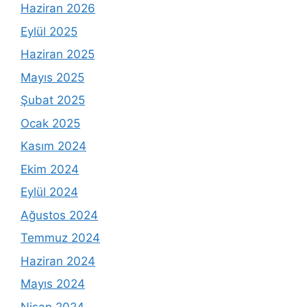
Haziran 2026
Eylül 2025
Haziran 2025
Mayıs 2025
Şubat 2025
Ocak 2025
Kasım 2024
Ekim 2024
Eylül 2024
Ağustos 2024
Temmuz 2024
Haziran 2024
Mayıs 2024
Nisan 2024