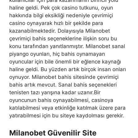
kullanıcılar için para kazanmanın birincil yolu
haline geldi. Pek çok casino tutkunu, oyun
hakkında bilgi eksikliği nedeniyle çevrimiçi
casino oynayarak hızlı bir şekilde para
kazanabilmektedir. Dolayısıyla Milanobet
çevrimiçi bahis seçeneklerine ilişkin soru bu
konu tarafından yanıtlanmıştır. Milanobet sanal
piyango oyunları, hiç bahis oynamayan
oyuncular için bile önemli bir eğlence kaynağı
haline geldi. Bu yüzden artık birçok insan onları
oynuyor. Milanobet bahis sitesinde çevrimiçi
bahis artık mevcut. Sanal bahis seçenekleri
tenisten tazı yarışına kadar uzanır.Bir
oyuncunun bahis oynayabilmesi, casinoya
katılabilmesi veya etkinliğe katılmak üzere para
yatırabilmesi için bu siteye kaydolması gerekir.
Milanobet Güvenilir Site