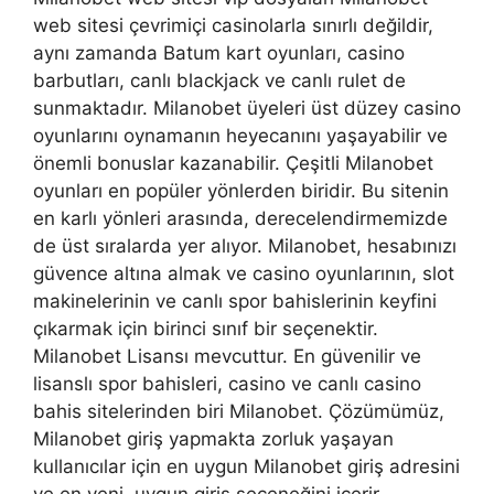
web sitesi çevrimiçi casinolarla sınırlı değildir,
aynı zamanda Batum kart oyunları, casino
barbutları, canlı blackjack ve canlı rulet de
sunmaktadır. Milanobet üyeleri üst düzey casino
oyunlarını oynamanın heyecanını yaşayabilir ve
önemli bonuslar kazanabilir. Çeşitli Milanobet
oyunları en popüler yönlerden biridir. Bu sitenin
en karlı yönleri arasında, derecelendirmemizde
de üst sıralarda yer alıyor. Milanobet, hesabınızı
güvence altına almak ve casino oyunlarının, slot
makinelerinin ve canlı spor bahislerinin keyfini
çıkarmak için birinci sınıf bir seçenektir.
Milanobet Lisansı mevcuttur. En güvenilir ve
lisanslı spor bahisleri, casino ve canlı casino
bahis sitelerinden biri Milanobet. Çözümümüz,
Milanobet giriş yapmakta zorluk yaşayan
kullanıcılar için en uygun Milanobet giriş adresini