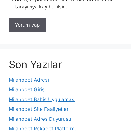
tarayıcıya kaydedilsin.
Son Yazılar
Milanobet Adresi
Milanobet Giriş
Milanobet Bahis Uygulaması
Milanobet Site Faaliyetleri
Milanobet Adres Duyurusu
Milanobet Rekabet Platformu