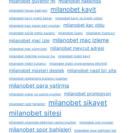
milanobet güvenlir mi
milanobet hakkında
milanobet kayit
milanobet hesap bakiyesi
milanobet kayıt i̇şlemi başarı
milanobet kayıt ve üyelik süreci
milanobet kaç oldu
milanobet kazı kazan kart oyunları
milanobet küçük bahis kazancı
milanobet lisans
milanobet lisanssız
milanobet maç izleme
milanobet maç izle
milanobet mevcut adresi
milanobet maç sürprizleri
milanobet mobilde oynuyor mu
milanobet mobil kayıt
milanobet mobil kullanıcı
milanobet mobil programlama etkinliği
milanobet müşteri destek
milanobet nasil bir site
milanobet olağanüstü kullanıcı puanları
milanobet para yatirma
milanobet promosyon
milanobet poker ve casino oyunları
milanobet sikayet
milanobet rulet temelleri
milanobet sitesi
milanobet sitesinde dağıtılan casino oyunları
milanobet slot oyunları
milanobet spor bahisleri
milanobet spor bahisleri kar