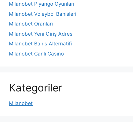
Milanobet Piyango Oyunları
Milanobet Voleybol Bahisleri
Milanobet Oranları
Milanobet Yeni Giriş Adresi
Milanobet Bahis Alternatifi
Milanobet Canlı Casino
Kategoriler
Milanobet