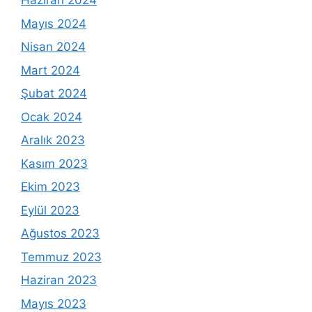
Haziran 2024
Mayıs 2024
Nisan 2024
Mart 2024
Şubat 2024
Ocak 2024
Aralık 2023
Kasım 2023
Ekim 2023
Eylül 2023
Ağustos 2023
Temmuz 2023
Haziran 2023
Mayıs 2023