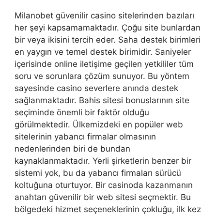
Milanobet güvenilir casino sitelerinden bazıları
her şeyi kapsamamaktadır. Çoğu site bunlardan
bir veya ikisini tercih eder. Saha destek birimleri
en yaygın ve temel destek birimidir. Saniyeler
içerisinde online iletişime geçilen yetkililer tüm
soru ve sorunlara çözüm sunuyor. Bu yöntem
sayesinde casino severlere anında destek
sağlanmaktadır. Bahis sitesi bonuslarının site
seçiminde önemli bir faktör olduğu
görülmektedir. Ülkemizdeki en popüler web
sitelerinin yabancı firmalar olmasının
nedenlerinden biri de bundan
kaynaklanmaktadır. Yerli şirketlerin benzer bir
sistemi yok, bu da yabancı firmaları sürücü
koltuğuna oturtuyor. Bir casinoda kazanmanın
anahtarı güvenilir bir web sitesi seçmektir. Bu
bölgedeki hizmet seçeneklerinin çokluğu, ilk kez