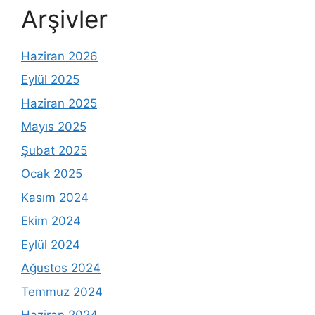
Arşivler
Haziran 2026
Eylül 2025
Haziran 2025
Mayıs 2025
Şubat 2025
Ocak 2025
Kasım 2024
Ekim 2024
Eylül 2024
Ağustos 2024
Temmuz 2024