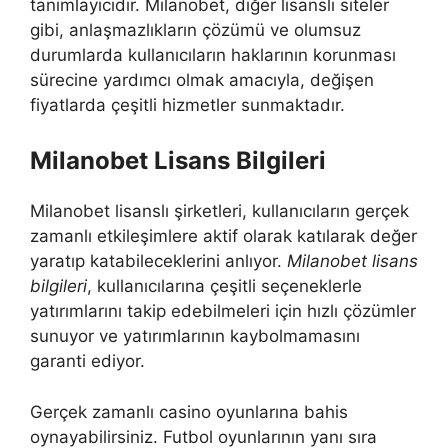
tanımlayıcıdır. Milanobet, diğer lisanslı siteler
gibi, anlaşmazlıkların çözümü ve olumsuz
durumlarda kullanıcıların haklarının korunması
sürecine yardımcı olmak amacıyla, değişen
fiyatlarda çeşitli hizmetler sunmaktadır.
Milanobet Lisans Bilgileri
Milanobet lisanslı şirketleri, kullanıcıların gerçek
zamanlı etkileşimlere aktif olarak katılarak değer
yaratıp katabileceklerini anlıyor.
Milanobet lisans
bilgileri
, kullanıcılarına çeşitli seçeneklerle
yatırımlarını takip edebilmeleri için hızlı çözümler
sunuyor ve yatırımlarının kaybolmamasını
garanti ediyor.
Gerçek zamanlı casino oyunlarına bahis
oynayabilirsiniz. Futbol oyunlarının yanı sıra