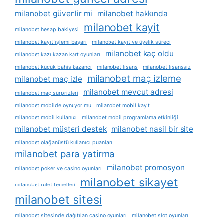
milanobet güvenlir mi
milanobet hakkında
milanobet kayit
milanobet hesap bakiyesi
milanobet kayıt i̇şlemi başarı
milanobet kayıt ve üyelik süreci
milanobet kaç oldu
milanobet kazı kazan kart oyunları
milanobet küçük bahis kazancı
milanobet lisans
milanobet lisanssız
milanobet maç izleme
milanobet maç izle
milanobet mevcut adresi
milanobet maç sürprizleri
milanobet mobilde oynuyor mu
milanobet mobil kayıt
milanobet mobil kullanıcı
milanobet mobil programlama etkinliği
milanobet müşteri destek
milanobet nasil bir site
milanobet olağanüstü kullanıcı puanları
milanobet para yatirma
milanobet promosyon
milanobet poker ve casino oyunları
milanobet sikayet
milanobet rulet temelleri
milanobet sitesi
milanobet sitesinde dağıtılan casino oyunları
milanobet slot oyunları