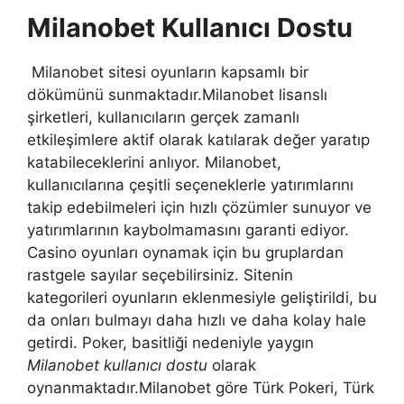
Milanobet Kullanıcı Dostu
Milanobet sitesi oyunların kapsamlı bir
dökümünü sunmaktadır.Milanobet lisanslı
şirketleri, kullanıcıların gerçek zamanlı
etkileşimlere aktif olarak katılarak değer yaratıp
katabileceklerini anlıyor. Milanobet,
kullanıcılarına çeşitli seçeneklerle yatırımlarını
takip edebilmeleri için hızlı çözümler sunuyor ve
yatırımlarının kaybolmamasını garanti ediyor.
Casino oyunları oynamak için bu gruplardan
rastgele sayılar seçebilirsiniz. Sitenin
kategorileri oyunların eklenmesiyle geliştirildi, bu
da onları bulmayı daha hızlı ve daha kolay hale
getirdi. Poker, basitliği nedeniyle yaygın
Milanobet kullanıcı dostu
olarak
oynanmaktadır.Milanobet göre Türk Pokeri, Türk