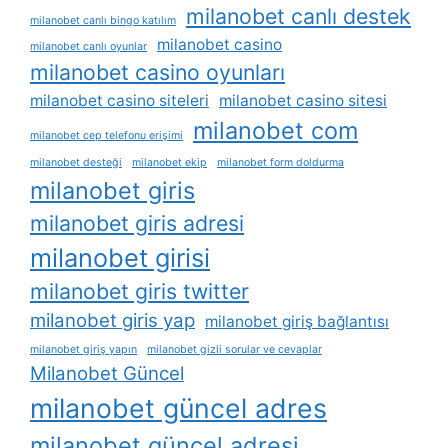
milanobet canlı destek
milanobet canlı bingo katılım
milanobet casino
milanobet canlı oyunlar
milanobet casino oyunları
milanobet casino siteleri
milanobet casino sitesi
milanobet com
milanobet cep telefonu erişimi
milanobet desteği
milanobet ekip
milanobet form doldurma
milanobet giris
milanobet giris adresi
milanobet girisi
milanobet giris twitter
milanobet giris yap
milanobet giriş bağlantısı
milanobet giriş yapın
milanobet gizli sorular ve cevaplar
Milanobet Güncel
milanobet güncel adres
milanobet güncel adresi