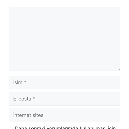
Yorum
İsim
E-
posta
İnternet
sitesi
Daha sonraki yorumlarımda kullanılması için