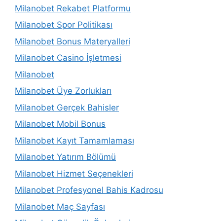
Milanobet Rekabet Platformu
Milanobet Spor Politikası
Milanobet Bonus Materyalleri
Milanobet Casino İşletmesi
Milanobet
Milanobet Üye Zorlukları
Milanobet Gerçek Bahisler
Milanobet Mobil Bonus
Milanobet Kayıt Tamamlaması
Milanobet Yatırım Bölümü
Milanobet Hizmet Seçenekleri
Milanobet Profesyonel Bahis Kadrosu
Milanobet Maç Sayfası