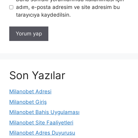
adım, e-posta adresim ve site adresim bu
tarayıcıya kaydedilsin.
Son Yazılar
Milanobet Adresi
Milanobet Giriş
Milanobet Bahis Uygulaması
Milanobet Site Faaliyetleri
Milanobet Adres Duyurusu