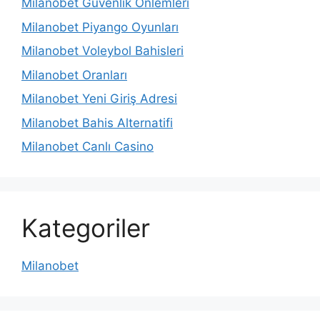
Milanobet Güvenlik Önlemleri
Milanobet Piyango Oyunları
Milanobet Voleybol Bahisleri
Milanobet Oranları
Milanobet Yeni Giriş Adresi
Milanobet Bahis Alternatifi
Milanobet Canlı Casino
Kategoriler
Milanobet