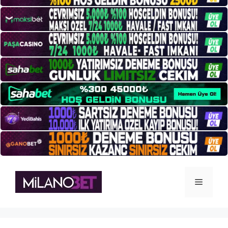
İçeriğe
atla
Menü