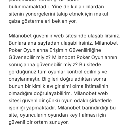
bulunmamaktadır. Yine de kullanıcılardan
sitenin yönergelerini takip etmek için makul
çaba göstermeleri bekleniyor.
Milanobet güvenilir web sitesinde ulaşabilirsiniz.
Bunlara ana sayfadan ulaşabilirsiniz. Milanobet
Poker Oyunlarına Erişimin Güvenilirliğine
Güvenebilir miyiz? Milanobet Poker Oyunlarının
sonuçlarına güvenebilir miyiz? Bu sitede
gördüğünüz tüm oyunlar kontrol edilmiş ve
onaylanmıştır. Bilgileri doğruladıktan sonra
bunun bir kimlik avı girişimi olma ihtimalinin
olmadığını doğrulayabilirim. Milanobet web
sitesi güvenlidir çünkü oyun odaklı şirketlerle
işbirliği yapmaktadır. Milanobet barındırdığı bu
site, oyuncuların oyundan keyif alması için
güvenli bir ortam sunuyor.