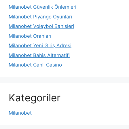
Milanobet Güvenlik Önlemleri
Milanobet Piyango Oyunları
Milanobet Voleybol Bahisleri
Milanobet Oranları
Milanobet Yeni Giriş Adresi
Milanobet Bahis Alternatifi
Milanobet Canlı Casino
Kategoriler
Milanobet