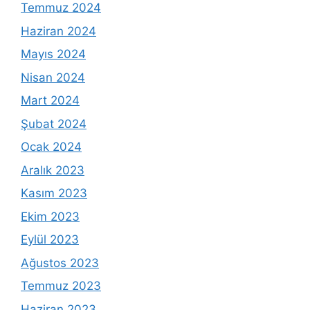
Temmuz 2024
Haziran 2024
Mayıs 2024
Nisan 2024
Mart 2024
Şubat 2024
Ocak 2024
Aralık 2023
Kasım 2023
Ekim 2023
Eylül 2023
Ağustos 2023
Temmuz 2023
Haziran 2023