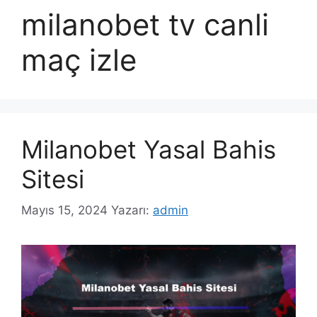
milanobet tv canli
maç izle
Milanobet Yasal Bahis
Sitesi
Mayıs 15, 2024
Yazarı:
admin