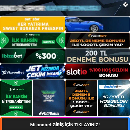
×
Milanobet GİRİŞ İÇİN TIKLAYINIZ!