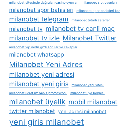
milanobet sitesinde dağıtılan casino oyunları
milanobet slot oyunları
milanobet spor bahisleri
milanobet spor bahisleri kar
milanobet telegram
milanobet tutarlı zaferler
milanobet tv canli maç
milanobet tv
milanobet tv izle
Milanobet Twitter
milanobet vip nedir gizli sorular ve cevaplar
milanobet whatsapp
Milanobet Yeni Adres
milanobet yeni adresi
milanobet yeni giris
milanobet yeni sitesi
milanobet ücretsiz bahis promosyonu
milanobet üye belgesi
milanobet üyelik
mobil milanobet
twitter milanobet
yeni adresi milanobet
yeni giris milanobet