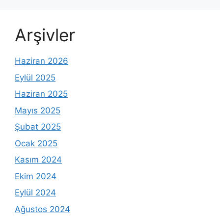
Arşivler
Haziran 2026
Eylül 2025
Haziran 2025
Mayıs 2025
Şubat 2025
Ocak 2025
Kasım 2024
Ekim 2024
Eylül 2024
Ağustos 2024