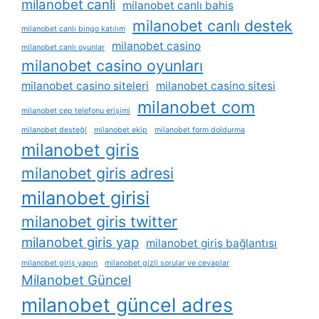
milanobet canli
milanobet canlı bahis
milanobet canlı destek
milanobet canlı bingo katılım
milanobet casino
milanobet canlı oyunlar
milanobet casino oyunları
milanobet casino siteleri
milanobet casino sitesi
milanobet com
milanobet cep telefonu erişimi
milanobet desteği
milanobet ekip
milanobet form doldurma
milanobet giris
milanobet giris adresi
milanobet girisi
milanobet giris twitter
milanobet giris yap
milanobet giriş bağlantısı
milanobet giriş yapın
milanobet gizli sorular ve cevaplar
Milanobet Güncel
milanobet güncel adres