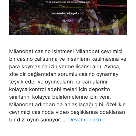
Milanobet casino işletmesi Milanobet çevrimiçi
bir casino çalıştırma ve insanların katılmasına ve
para koymasına izin verme lisansı aldı. Ayrıca,
site bir bağlantıdan sorumlu casino oynamayı
teşvik eder ve oyuncuların harcamalarını
kolayca kontrol edebilmeleri için depozito
sınırlarını kolayca belirlemelerine izin verir.
Milanobet adından da anlaşılacağı gibi, özellikle
çevrimiçi casinoda video başlıklarına odaklanan
bir dizi oyun sunuyor. …
Devamını oku…