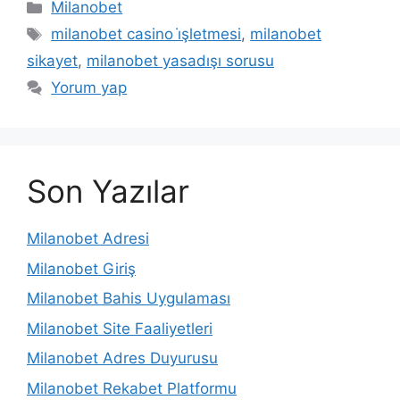
Kategoriler
Milanobet
Etiketler
milanobet casino i̇şletmesi
,
milanobet
sikayet
,
milanobet yasadışı sorusu
Yorum yap
Son Yazılar
Milanobet Adresi
Milanobet Giriş
Milanobet Bahis Uygulaması
Milanobet Site Faaliyetleri
Milanobet Adres Duyurusu
Milanobet Rekabet Platformu