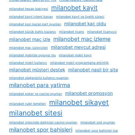
milanobet kayit
milanobet hesap bakiyesi
milanobet kayıt i̇şlemi başarı
milanobet kayıt ve üyelik süreci
milanobet kaç oldu
milanobet kazı kazan kart oyunları
milanobet küçük bahis kazancı
milanobet lisans
milanobet lisanssız
milanobet maç izleme
milanobet maç izle
milanobet mevcut adresi
milanobet maç sürprizleri
milanobet mobilde oynuyor mu
milanobet mobil kayıt
milanobet mobil kullanıcı
milanobet mobil programlama etkinliği
milanobet müşteri destek
milanobet nasil bir site
milanobet olağanüstü kullanıcı puanları
milanobet para yatirma
milanobet promosyon
milanobet poker ve casino oyunları
milanobet sikayet
milanobet rulet temelleri
milanobet sitesi
milanobet sitesinde dağıtılan casino oyunları
milanobet slot oyunları
milanobet spor bahisleri
milanobet spor bahisleri kar