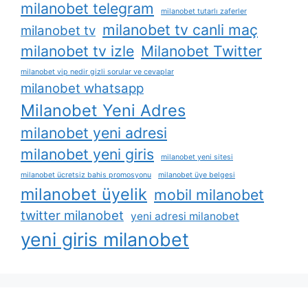
milanobet telegram
milanobet tutarlı zaferler
milanobet tv canli maç
milanobet tv
milanobet tv izle
Milanobet Twitter
milanobet vip nedir gizli sorular ve cevaplar
milanobet whatsapp
Milanobet Yeni Adres
milanobet yeni adresi
milanobet yeni giris
milanobet yeni sitesi
milanobet ücretsiz bahis promosyonu
milanobet üye belgesi
milanobet üyelik
mobil milanobet
twitter milanobet
yeni adresi milanobet
yeni giris milanobet