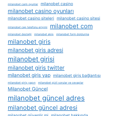
milanobet casino
milanobet canlı oyunlar
milanobet casino oyunları
milanobet casino siteleri
milanobet casino sitesi
milanobet com
milanobet cep telefonu erişimi
milanobet desteği
milanobet ekip
milanobet form doldurma
milanobet giris
milanobet giris adresi
milanobet girisi
milanobet giris twitter
milanobet giris yap
milanobet giriş bağlantısı
milanobet giriş yapın
milanobet gizli sorular ve cevaplar
Milanobet Güncel
milanobet güncel adres
milanobet güncel adresi
milanobet güvenlir mi
milanobet hakkında