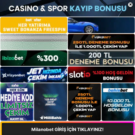
×
Milanobet GİRİŞ İÇİN TIKLAYINIZ!