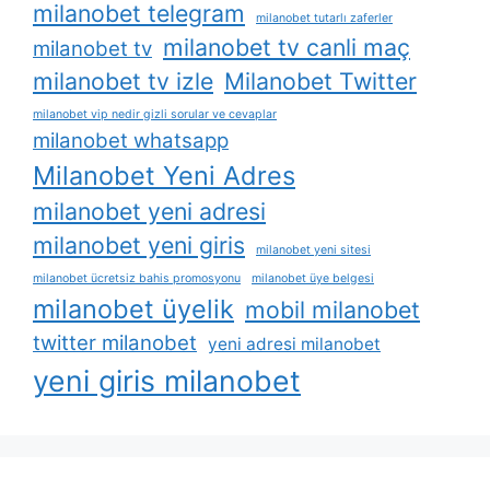
milanobet telegram
milanobet tutarlı zaferler
milanobet tv canli maç
milanobet tv
milanobet tv izle
Milanobet Twitter
milanobet vip nedir gizli sorular ve cevaplar
milanobet whatsapp
Milanobet Yeni Adres
milanobet yeni adresi
milanobet yeni giris
milanobet yeni sitesi
milanobet ücretsiz bahis promosyonu
milanobet üye belgesi
milanobet üyelik
mobil milanobet
twitter milanobet
yeni adresi milanobet
yeni giris milanobet