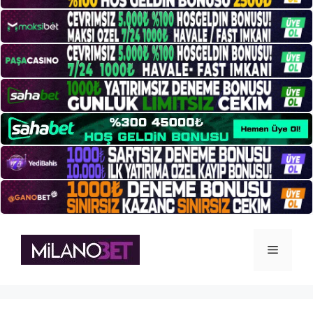
İçeriğe
atla
Menü