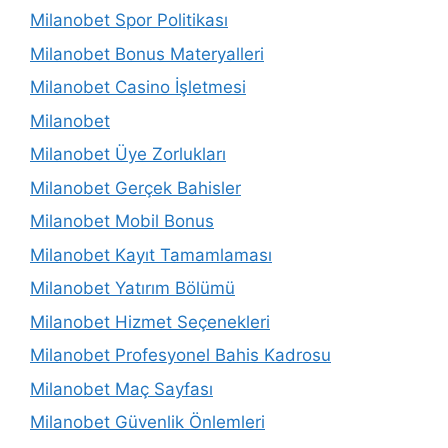
Milanobet Spor Politikası
Milanobet Bonus Materyalleri
Milanobet Casino İşletmesi
Milanobet
Milanobet Üye Zorlukları
Milanobet Gerçek Bahisler
Milanobet Mobil Bonus
Milanobet Kayıt Tamamlaması
Milanobet Yatırım Bölümü
Milanobet Hizmet Seçenekleri
Milanobet Profesyonel Bahis Kadrosu
Milanobet Maç Sayfası
Milanobet Güvenlik Önlemleri