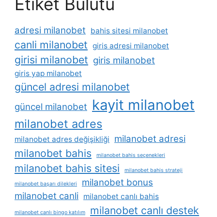
Etiket Bulutu
adresi milanobet
bahis sitesi milanobet
canli milanobet
giris adresi milanobet
girisi milanobet
giris milanobet
giris yap milanobet
güncel adresi milanobet
kayit milanobet
güncel milanobet
milanobet adres
milanobet adresi
milanobet adres değişikliği
milanobet bahis
milanobet bahis seçenekleri
milanobet bahis sitesi
milanobet bahis strateji
milanobet bonus
milanobet başarı dilekleri
milanobet canli
milanobet canlı bahis
milanobet canlı destek
milanobet canlı bingo katılım