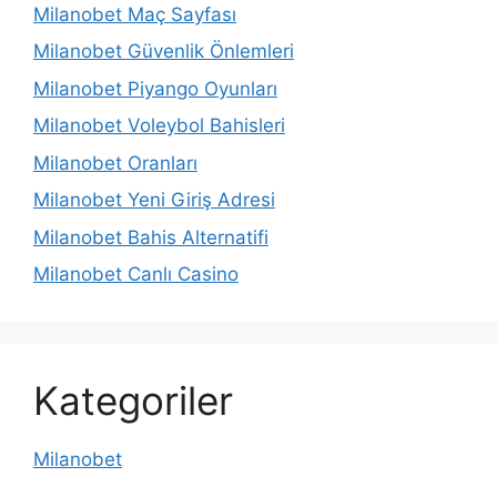
Milanobet Maç Sayfası
Milanobet Güvenlik Önlemleri
Milanobet Piyango Oyunları
Milanobet Voleybol Bahisleri
Milanobet Oranları
Milanobet Yeni Giriş Adresi
Milanobet Bahis Alternatifi
Milanobet Canlı Casino
Kategoriler
Milanobet