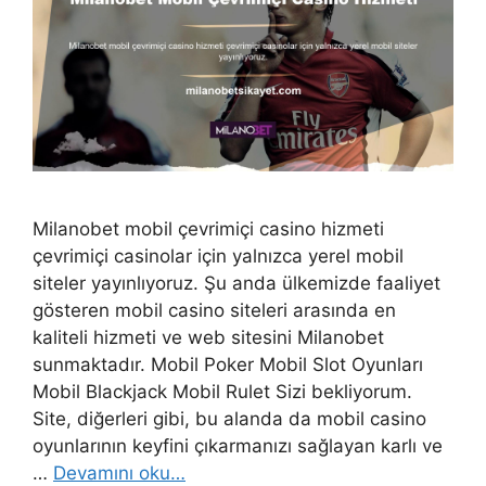
Milanobet mobil çevrimiçi casino hizmeti
çevrimiçi casinolar için yalnızca yerel mobil
siteler yayınlıyoruz. Şu anda ülkemizde faaliyet
gösteren mobil casino siteleri arasında en
kaliteli hizmeti ve web sitesini Milanobet
sunmaktadır. Mobil Poker Mobil Slot Oyunları
Mobil Blackjack Mobil Rulet Sizi bekliyorum.
Site, diğerleri gibi, bu alanda da mobil casino
oyunlarının keyfini çıkarmanızı sağlayan karlı ve
…
Devamını oku…