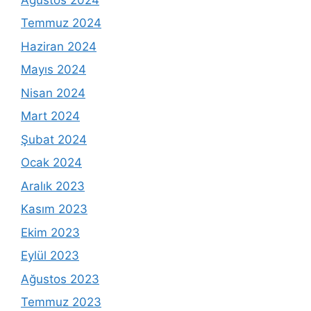
Temmuz 2024
Haziran 2024
Mayıs 2024
Nisan 2024
Mart 2024
Şubat 2024
Ocak 2024
Aralık 2023
Kasım 2023
Ekim 2023
Eylül 2023
Ağustos 2023
Temmuz 2023