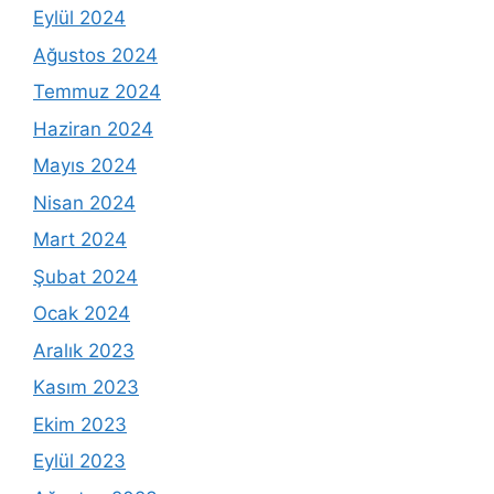
Eylül 2024
Ağustos 2024
Temmuz 2024
Haziran 2024
Mayıs 2024
Nisan 2024
Mart 2024
Şubat 2024
Ocak 2024
Aralık 2023
Kasım 2023
Ekim 2023
Eylül 2023