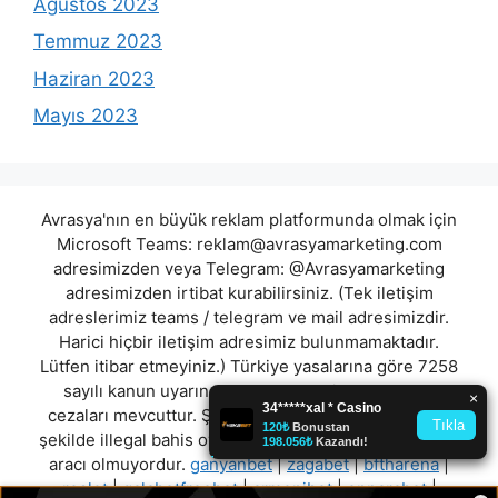
Ağustos 2023
Temmuz 2023
Haziran 2023
Mayıs 2023
Avrasya'nın en büyük reklam platformunda olmak için
Microsoft Teams:
reklam@avrasyamarketing.com
adresimizden veya Telegram: @Avrasyamarketing
adresimizden irtibat kurabilirsiniz. (Tek iletişim
adreslerimiz teams / telegram ve mail adresimizdir.
Harici hiçbir iletişim adresimiz bulunmamaktadır.
Lütfen itibar etmeyiniz.) Türkiye yasalarına göre 7258
sayılı kanun uyarınca yasa dışı bahis oynamanın
cezaları mevcuttur. Şu an bulunduğunuz site hiç bir
şekilde illegal bahis oyunları oynatmıyor ve oynamaya
aracı olmuyordur.
ganyanbet
|
zagabet
|
bftharena
|
reslot
|
galabetfreebet
|
armonibet
|
enparabet
|