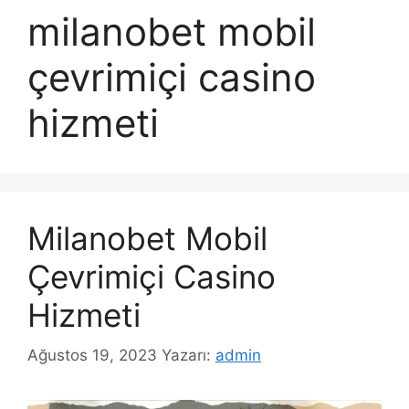
milanobet mobil
çevrimiçi casino
hizmeti
Milanobet Mobil
Çevrimiçi Casino
Hizmeti
Ağustos 19, 2023
Yazarı:
admin