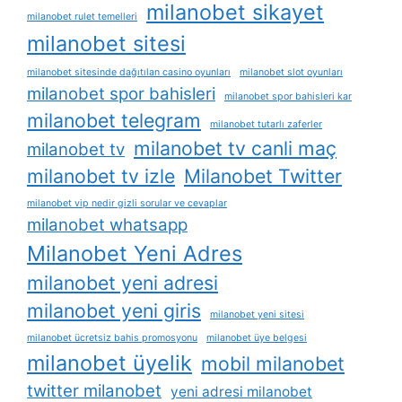
milanobet sikayet
milanobet rulet temelleri
milanobet sitesi
milanobet sitesinde dağıtılan casino oyunları
milanobet slot oyunları
milanobet spor bahisleri
milanobet spor bahisleri kar
milanobet telegram
milanobet tutarlı zaferler
milanobet tv canli maç
milanobet tv
milanobet tv izle
Milanobet Twitter
milanobet vip nedir gizli sorular ve cevaplar
milanobet whatsapp
Milanobet Yeni Adres
milanobet yeni adresi
milanobet yeni giris
milanobet yeni sitesi
milanobet ücretsiz bahis promosyonu
milanobet üye belgesi
milanobet üyelik
mobil milanobet
twitter milanobet
yeni adresi milanobet