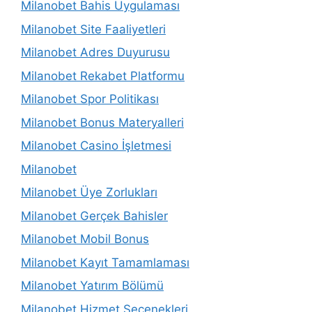
Milanobet Bahis Uygulaması
Milanobet Site Faaliyetleri
Milanobet Adres Duyurusu
Milanobet Rekabet Platformu
Milanobet Spor Politikası
Milanobet Bonus Materyalleri
Milanobet Casino İşletmesi
Milanobet
Milanobet Üye Zorlukları
Milanobet Gerçek Bahisler
Milanobet Mobil Bonus
Milanobet Kayıt Tamamlaması
Milanobet Yatırım Bölümü
Milanobet Hizmet Seçenekleri