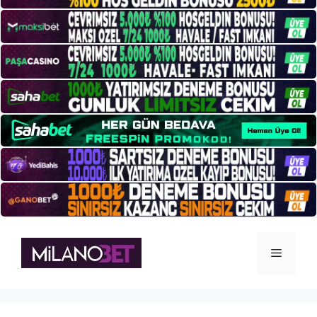
İçeriğe
atla
Menü