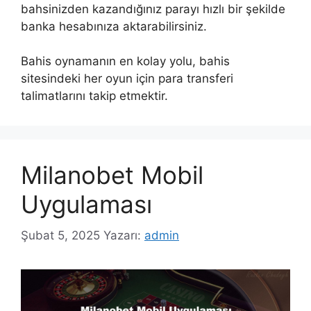
bahsinizden kazandığınız parayı hızlı bir şekilde
banka hesabınıza aktarabilirsiniz.
Bahis oynamanın en kolay yolu, bahis
sitesindeki her oyun için para transferi
talimatlarını takip etmektir.
Milanobet Mobil
Uygulaması
Şubat 5, 2025
Yazarı:
admin