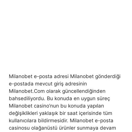
Milanobet e-posta adresi Milanobet gönderdiği
e-postada mevcut giriş adresinin
Milanobet.Com olarak güncellendiğinden
bahsediliyordu. Bu konuda en uygun süreç
Milanobet casino’nun bu konuda yapılan
değişiklikleri yaklaşık bir saat içerisinde tüm
kullanıcılara bildirmesidir. Milanobet e-posta
casinosu olağanüstü ürünler sunmaya devam