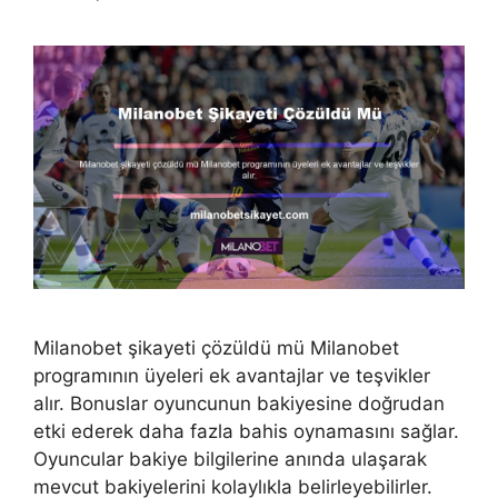
Milanobet şikayeti çözüldü mü Milanobet
programının üyeleri ek avantajlar ve teşvikler
alır. Bonuslar oyuncunun bakiyesine doğrudan
etki ederek daha fazla bahis oynamasını sağlar.
Oyuncular bakiye bilgilerine anında ulaşarak
mevcut bakiyelerini kolaylıkla belirleyebilirler.