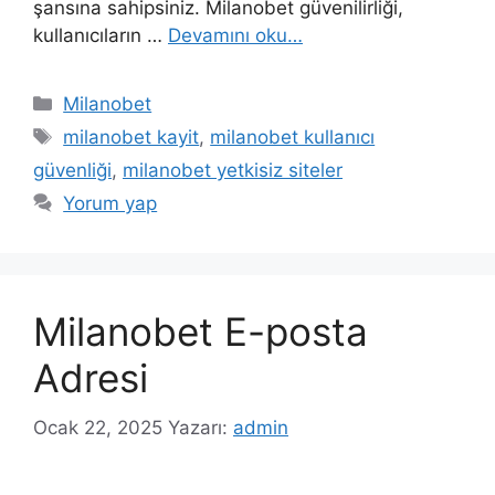
şansına sahipsiniz. Milanobet güvenilirliği,
kullanıcıların …
Devamını oku…
Kategoriler
Milanobet
Etiketler
milanobet kayit
,
milanobet kullanıcı
güvenliği
,
milanobet yetkisiz siteler
Yorum yap
Milanobet E-posta
Adresi
Ocak 22, 2025
Yazarı:
admin