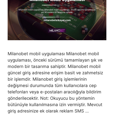
Milanobet mobil uygulaması Milanobet mobil
uygulaması, önceki sürümü tamamlayan şık ve
modern bir tasarıma sahiptir. Milanobet mobil
güncel giriş adresine erişim basit ve zahmetsiz
bir işlemdir. Milanobet giriş işlemlerinin
değişmesi durumunda tüm kullanıcılara cep
telefonları veya e-postaları aracılığıyla bildirim
gönderilecektir. Not: Okuyucu bu yöntemin
bütünüyle kullanılmasına izin vermiştir. Mevcut
giriş adresinize ek olarak reklam SMS …