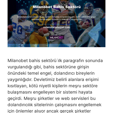
Milanobet bahis sektörü i̇lk paragrafın sonunda
vurgulandığı gibi, bahis sektörüne girişin
önündeki temel engel, dolandırıcı bireylerin
yaygınlığıdır. Devletimiz belirli alanlara erişimi
kısıtlayan, kötü niyetli kişilerin meşru sektöre
bulaşmasını engelleyen bir sistemi hayata
geçirdi. Meşru şirketler ve web servisleri bu
dolandırıcılık sitelerinin çalışmasını engellemek
için önlemler alıyor ancak gerçek şirketler