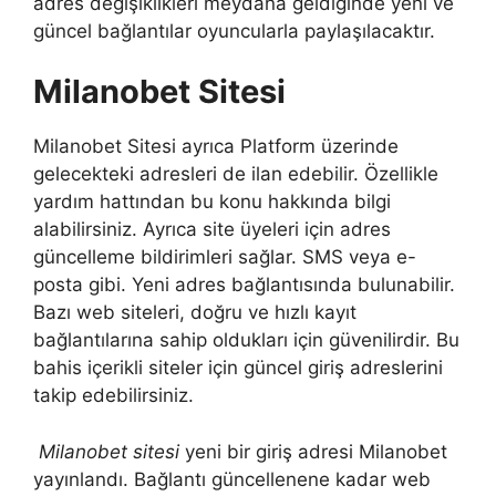
adres değişiklikleri meydana geldiğinde yeni ve
güncel bağlantılar oyuncularla paylaşılacaktır.
Milanobet Sitesi
Milanobet Sitesi ayrıca Platform üzerinde
gelecekteki adresleri de ilan edebilir. Özellikle
yardım hattından bu konu hakkında bilgi
alabilirsiniz. Ayrıca site üyeleri için adres
güncelleme bildirimleri sağlar. SMS veya e-
posta gibi. Yeni adres bağlantısında bulunabilir.
Bazı web siteleri, doğru ve hızlı kayıt
bağlantılarına sahip oldukları için güvenilirdir. Bu
bahis içerikli siteler için güncel giriş adreslerini
takip edebilirsiniz.
Milanobet sitesi
yeni bir giriş adresi Milanobet
yayınlandı. Bağlantı güncellenene kadar web