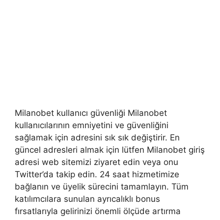
Milanobet kullanıcı güvenliği Milanobet
kullanıcılarının emniyetini ve güvenliğini
sağlamak için adresini sık sık değiştirir. En
güncel adresleri almak için lütfen Milanobet giriş
adresi web sitemizi ziyaret edin veya onu
Twitter’da takip edin. 24 saat hizmetimize
bağlanın ve üyelik sürecini tamamlayın. Tüm
katılımcılara sunulan ayrıcalıklı bonus
fırsatlarıyla gelirinizi önemli ölçüde artırma