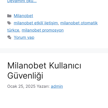
Devamını oku…
Kategoriler
Milanobet
Etiketler
milanobet etkili i̇letişim
,
milanobet otomatik
türkçe
,
milanobet promosyon
Yorum yap
Milanobet Kullanıcı
Güvenliği
Ocak 25, 2025
Yazarı:
admin