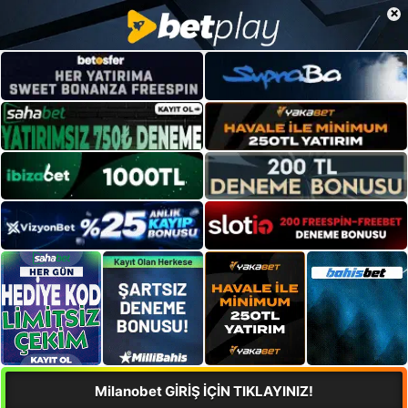
×
Milanobet GİRİŞ İÇİN TIKLAYINIZ!