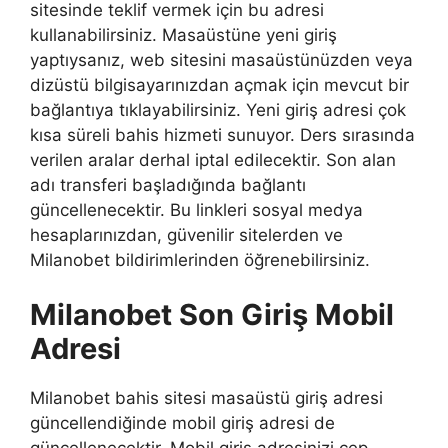
sitesinde teklif vermek için bu adresi
kullanabilirsiniz.
Masaüstüne yeni giriş
yaptıysanız, web sitesini masaüstünüzden veya
dizüstü bilgisayarınızdan açmak için mevcut bir
bağlantıya tıklayabilirsiniz. Yeni giriş adresi çok
kısa süreli bahis hizmeti sunuyor. Ders sırasında
verilen aralar derhal iptal edilecektir. Son alan
adı transferi başladığında bağlantı
güncellenecektir. Bu linkleri sosyal medya
hesaplarınızdan, güvenilir sitelerden ve
Milanobet bildirimlerinden öğrenebilirsiniz.
Milanobet Son Giriş Mobil
Adresi
Milanobet bahis sitesi masaüstü giriş adresi
güncellendiğinde mobil giriş adresi de